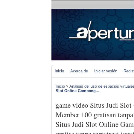
Inicio
Acerca de
Iniciar sesión
Regis
Inicio
>
Análisis del uso de espacios virtuale
Slot Online Gampang...
game video Situs Judi Sl
Member 100 gratisan tanpa
Situs Judi Slot Online G
gratiss tanpa registrasi izzx