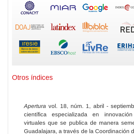
Otros índices
Apertura
vol. 18, núm. 1, abril - septiem
científica especializada en innovaci
virtuales que se publica de manera seme
Guadalajara, a través de la Coordinación 