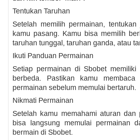
Tentukan Taruhan
Setelah memilih permainan, tentukan 
kamu pasang. Kamu bisa memilih berba
taruhan tunggal, taruhan ganda, atau t
Ikuti Panduan Permainan
Setiap permainan di Sbobet memilik
berbeda. Pastikan kamu membaca
permainan sebelum memulai bertaruh.
Nikmati Permainan
Setelah kamu memahami aturan dan 
bisa langsung memulai permainan d
bermain di Sbobet.