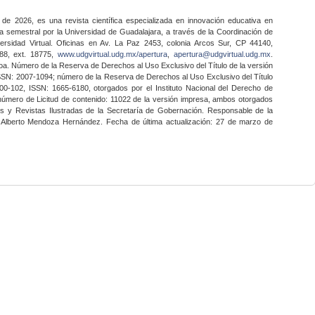
 de 2026, es una revista científica especializada en innovación educativa en
a semestral por la Universidad de Guadalajara, a través de la Coordinación de
ersidad Virtual. Oficinas en Av. La Paz 2453, colonia Arcos Sur, CP 44140,
888, ext. 18775,
www.udgvirtual.udg.mx/apertura
,
apertura@udgvirtual.udg.mx
.
a. Número de la Reserva de Derechos al Uso Exclusivo del Título de la versión
SSN: 2007-1094; número de la Reserva de Derechos al Uso Exclusivo del Título
0-102, ISSN: 1665-6180, otorgados por el Instituto Nacional del Derecho de
 número de Licitud de contenido: 11022 de la versión impresa, ambos otorgados
nes y Revistas Ilustradas de la Secretaría de Gobernación. Responsable de la
o Alberto Mendoza Hernández. Fecha de última actualización: 27 de marzo de