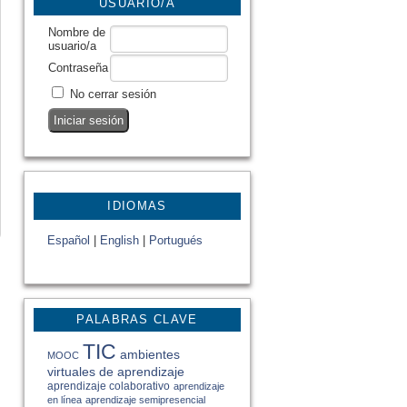
USUARIO/A
Nombre de
usuario/a
Contraseña
No cerrar sesión
IDIOMAS
Español
|
English
|
Portugués
PALABRAS CLAVE
TIC
ambientes
MOOC
virtuales de aprendizaje
aprendizaje colaborativo
aprendizaje
en línea
aprendizaje semipresencial