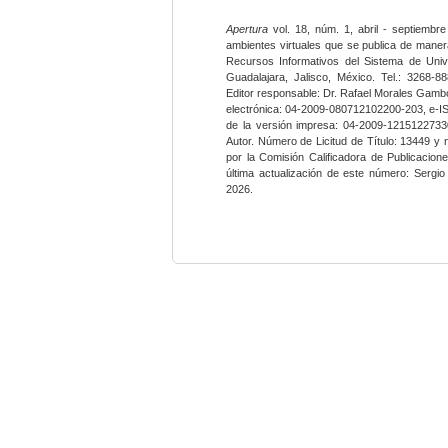
Apertura
vol. 18, núm. 1, abril - septiembre
ambientes virtuales que se publica de maner
Recursos Informativos del Sistema de Univ
Guadalajara, Jalisco, México. Tel.: 3268-8
Editor responsable: Dr. Rafael Morales Gambo
electrónica: 04-2009-080712102200-203, e-I
de la versión impresa: 04-2009-12151227330
Autor. Número de Licitud de Título: 13449 y
por la Comisión Calificadora de Publicacio
última actualización de este número: Sergi
2026.