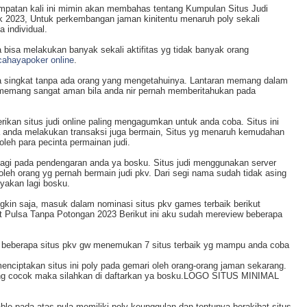
mpatan kali ini mimin akan membahas tentang Kumpulan Situs Judi
k 2023, Untuk perkembangan jaman kinitentu menaruh poly sekali
 individual.
 bisa melakukan banyak sekali aktifitas yg tidak banyak orang
cahayapoker online
.
 singkat tanpa ada orang yang mengetahuinya. Lantaran memang dalam
ni memang sangat aman bila anda nir pernah memberitahukan pada
kan situs judi online paling mengagumkan untuk anda coba. Situs ini
anda melakukan transaksi juga bermain, Situs yg menaruh kemudahan
leh para pecinta permainan judi.
g lagi pada pendengaran anda ya bosku. Situs judi menggunakan server
oleh orang yg pernah bermain judi pkv. Dari segi nama sudah tidak asing
nyakan lagi bosku.
gkin saja, masuk dalam nominasi situs pkv games terbaik berikut
it Pulsa Tanpa Potongan 2023 Berikut ini aku sudah mereview beberapa
i beberapa situs pkv gw menemukan 7 situs terbaik yg mampu anda coba
nciptakan situs ini poly pada gemari oleh orang-orang jaman sekarang.
ng cocok maka silahkan di daftarkan ya bosku.LOGO SITUS MINIMAL
e pada atas pula memiliki poly keunggulan dan tentunya berakibat situs