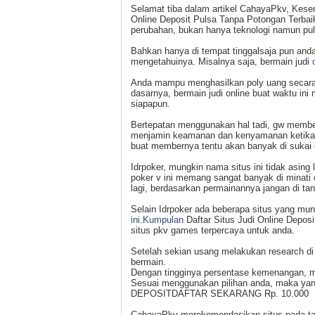
Selamat tiba dalam artikel CahayaPkv, Kese
Online Deposit Pulsa Tanpa Potongan Terbai
perubahan, bukan hanya teknologi namun pula
Bahkan hanya di tempat tinggalsaja pun anda
mengetahuinya. Misalnya saja, bermain judi
Anda mampu menghasilkan poly uang secara
dasarnya, bermain judi online buat waktu i
siapapun.
Bertepatan menggunakan hal tadi, gw memberi
menjamin keamanan dan kenyamanan ketika 
buat membernya tentu akan banyak di sukai o
Idrpoker, mungkin nama situs ini tidak asin
poker v ini memang sangat banyak di minati 
lagi, berdasarkan permainannya jangan di ta
Selain Idrpoker ada beberapa situs yang mun
ini.Kumpulan
Daftar Situs Judi Online Depos
situs pkv games terpercaya untuk anda.
Setelah sekian usang melakukan research d
bermain.
Dengan tingginya persentase kemenangan, me
Sesuai menggunakan pilihan anda, maka ya
DEPOSITDAFTAR SEKARANG Rp. 10.000
CahayaPkv merekomendasikan situs pada tabl