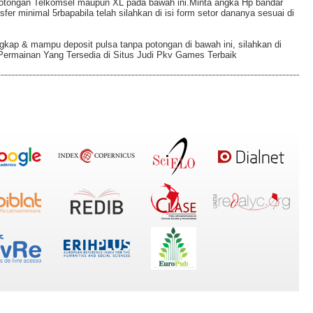
potongan Telkomsel maupun XL pada bawah ini.Minta angka Hp bandar
fer minimal 5rbapabila telah silahkan di isi form setor dananya sesuai di
ngkap & mampu deposit pulsa tanpa potongan di bawah ini, silahkan di
.Permainan Yang Tersedia di Situs Judi Pkv Games Terbaik