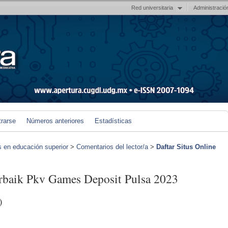
Red universitaria
Administració
trarse
Números anteriores
Estadísticas
s en educación superior
>
Comentarios del lector/a
>
Daftar Situs Online
erbaik Pkv Games Deposit Pulsa 2023
)