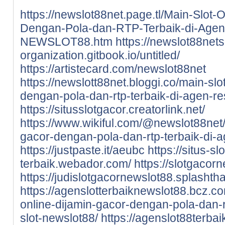
https://newslot88net.page.tl/Main-Slot-
Dengan-Pola-dan-RTP-Terbaik-di-Agen
NEWSLOT88.htm
https://newslot88nets
organization.gitbook.io/untitled/
https://artistecard.com/newslot88net
https://newslott88net.bloggi.co/main-slo
dengan-pola-dan-rtp-terbaik-di-agen-re
https://situsslotgacor.creatorlink.net/
https://www.wikiful.com/@newslot88net/
gacor-dengan-pola-dan-rtp-terbaik-di-a
https://justpaste.it/aeubc
https://situs-s
terbaik.webador.com/
https://slotgacorn
https://judislotgacornewslot88.splashth
https://agenslotterbaiknewslot88.bcz.c
online-dijamin-gacor-dengan-pola-dan-r
slot-newslot88/
https://agenslot88terba