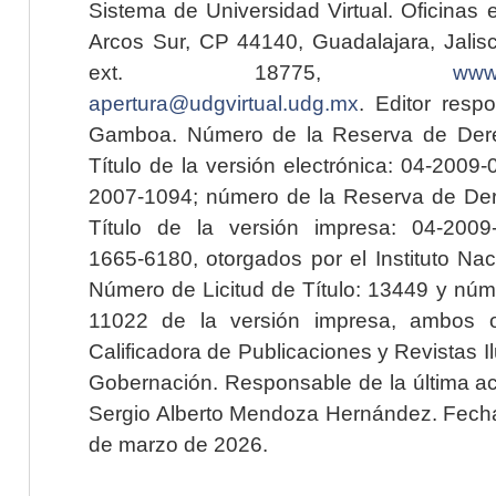
Sistema de Universidad Virtual. Oficinas 
Arcos Sur, CP 44140, Guadalajara, Jalisc
ext. 18775,
www.
apertura@udgvirtual.udg.mx
. Editor resp
Gamboa. Número de la Reserva de Dere
Título de la versión electrónica: 04-200
2007-1094; número de la Reserva de Der
Título de la versión impresa: 04-200
1665-6180, otorgados por el Instituto Nac
Número de Licitud de Título: 13449 y núme
11022 de la versión impresa, ambos o
Calificadora de Publicaciones y Revistas I
Gobernación. Responsable de la última ac
Sergio Alberto Mendoza Hernández. Fecha 
de marzo de 2026.