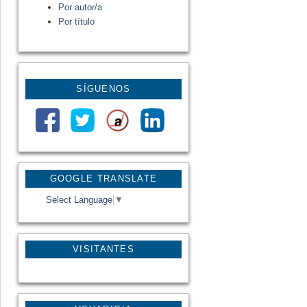
Por autor/a
Por título
SÍGUENOS
GOOGLE TRANSLATE
Select Language
▼
VISITANTES