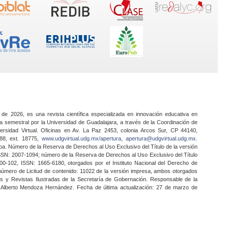
 de 2026, es una revista científica especializada en innovación educativa en
a semestral por la Universidad de Guadalajara, a través de la Coordinación de
ersidad Virtual. Oficinas en Av. La Paz 2453, colonia Arcos Sur, CP 44140,
888, ext. 18775,
www.udgvirtual.udg.mx/apertura
,
apertura@udgvirtual.udg.mx
.
a. Número de la Reserva de Derechos al Uso Exclusivo del Título de la versión
SSN: 2007-1094; número de la Reserva de Derechos al Uso Exclusivo del Título
0-102, ISSN: 1665-6180, otorgados por el Instituto Nacional del Derecho de
 número de Licitud de contenido: 11022 de la versión impresa, ambos otorgados
nes y Revistas Ilustradas de la Secretaría de Gobernación. Responsable de la
o Alberto Mendoza Hernández. Fecha de última actualización: 27 de marzo de