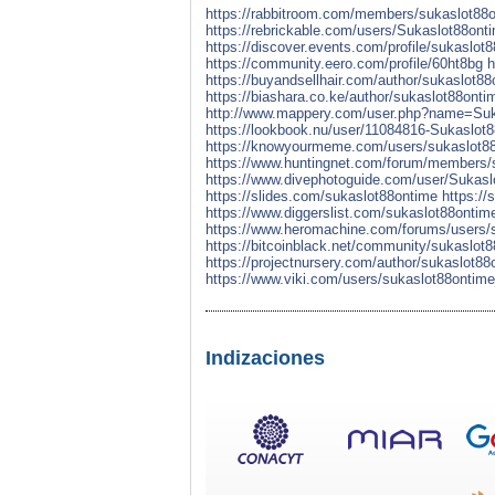
https://rabbitroom.com/members/sukaslot88on
https://rebrickable.com/users/Sukaslot88ont
https://discover.events.com/profile/sukaslo
https://community.eero.com/profile/60ht8bg
h
https://buyandsellhair.com/author/sukaslot88
https://biashara.co.ke/author/sukaslot88onti
http://www.mappery.com/user.php?name=Suk
https://lookbook.nu/user/11084816-Sukaslot
https://knowyourmeme.com/users/sukaslot8
https://www.huntingnet.com/forum/members/
https://www.divephotoguide.com/user/Sukasl
https://slides.com/sukaslot88ontime
https:/
https://www.diggerslist.com/sukaslot88ontim
https://www.heromachine.com/forums/users/
https://bitcoinblack.net/community/sukaslot8
https://projectnursery.com/author/sukaslot88
https://www.viki.com/users/sukaslot88ontim
Indizaciones