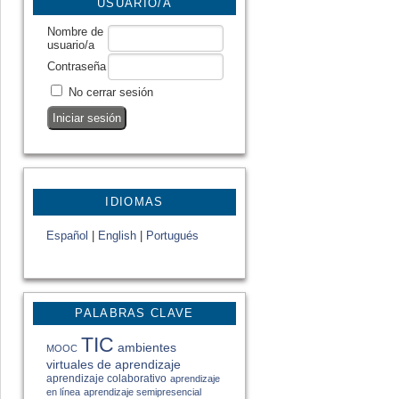
USUARIO/A
Nombre de
usuario/a
Contraseña
No cerrar sesión
IDIOMAS
Español
|
English
|
Portugués
PALABRAS CLAVE
TIC
ambientes
MOOC
virtuales de aprendizaje
aprendizaje colaborativo
aprendizaje
en línea
aprendizaje semipresencial