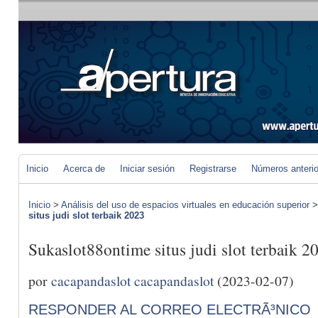
Inicio
Acerca de
Iniciar sesión
Registrarse
Números anteri
Inicio
>
Análisis del uso de espacios virtuales en educación superior
situs judi slot terbaik 2023
Sukaslot88ontime situs judi slot terbaik 2
por
cacapandaslot cacapandaslot
(2023-02-07)
RESPONDER AL CORREO ELECTRÃ³NICO