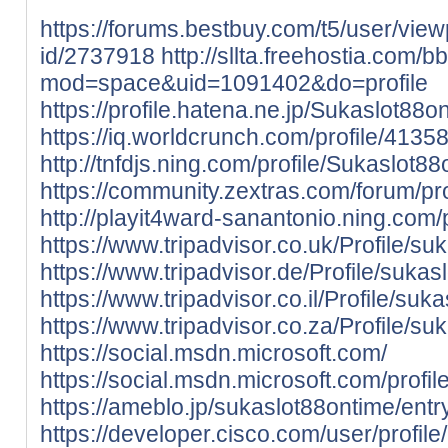
https://forums.bestbuy.com/t5/user/view
id/2737918
http://sllta.freehostia.com
mod=space&uid=1091402&do=profile
https://profile.hatena.ne.jp/Sukaslot88on
https://iq.worldcrunch.com/profile/4135
http://tnfdjs.ning.com/profile/Sukaslot8
https://community.zextras.com/forum/pro
http://playit4ward-sanantonio.ning.com/
https://www.tripadvisor.co.uk/Profile/s
https://www.tripadvisor.de/Profile/suka
https://www.tripadvisor.co.il/Profile/suk
https://www.tripadvisor.co.za/Profile/s
https://social.msdn.microsoft.com/
https://social.msdn.microsoft.com/profi
https://ameblo.jp/sukaslot88ontime/en
https://developer.cisco.com/user/profi