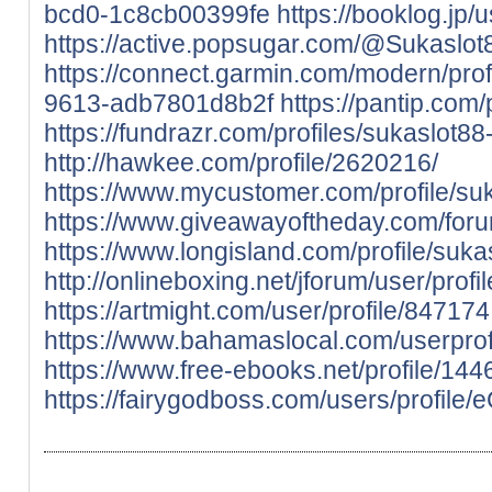
bcd0-1c8cb00399fe
https://booklog.jp/
https://active.popsugar.com/@Sukaslot8
https://connect.garmin.com/modern/pro
9613-adb7801d8b2f
https://pantip.com
https://fundrazr.com/profiles/sukaslot88
http://hawkee.com/profile/2620216/
https://www.mycustomer.com/profile/su
https://www.giveawayoftheday.com/foru
https://www.longisland.com/profile/suk
http://onlineboxing.net/jforum/user/prof
https://artmight.com/user/profile/847174
https://www.bahamaslocal.com/userprof
https://www.free-ebooks.net/profile/14
https://fairygodboss.com/users/profile