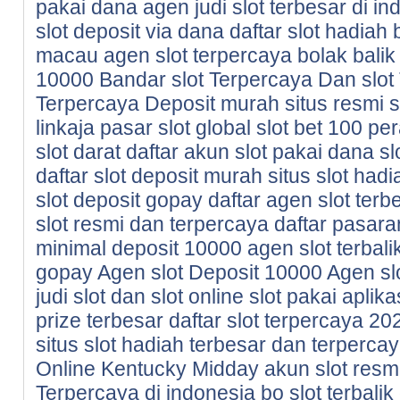
pakai dana
agen judi slot terbesar di i
slot deposit via dana
daftar slot hadiah
macau
agen slot terpercaya bolak balik
10000
Bandar slot Terpercaya Dan slot
Terpercaya Deposit murah
situs resmi s
linkaja
pasar slot global
slot bet 100 pe
slot darat
daftar akun slot pakai dana
sl
daftar slot deposit murah
situs slot had
slot deposit gopay
daftar agen slot terb
slot resmi dan terpercaya
daftar pasara
minimal deposit 10000
agen slot terbali
gopay
Agen slot Deposit 10000
Agen sl
judi slot dan slot online
slot pakai aplik
prize terbesar
daftar slot terpercaya 20
situs slot hadiah terbesar dan terperca
Online Kentucky Midday
akun slot resm
Terpercaya di indonesia
bo slot terbalik