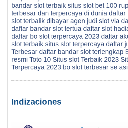
bandar slot terbaik
situs slot bet 100 ru
terbesar dan terpercaya di dunia
daftar
slot terbalik dibayar
agen judi slot via d
daftar bandar slot tertua
daftar slot had
daftar bo slot terpercaya 2023
daftar ak
slot terbaik
situs slot terpercaya
daftar j
Terbesar
daftar bandar slot terlengkap
resmi Toto
10 Situs slot Terbaik 2023
Si
Terpercaya 2023
bo slot terbesar se as
Indizaciones