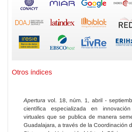
Otros índices
Apertura
vol. 18, núm. 1, abril - septiem
científica especializada en innovaci
virtuales que se publica de manera seme
Guadalajara, a través de la Coordinación 