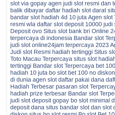
slot via gopay
agen judi slot resmi dan 
balik dibayar
daftar hadiah slot darat
si
bandar slot hadiah 4d 10 juta
Agen slot
resmi wla
daftar slot deposit 10000
judi
Deposit ovo
Situs slot bank bri Online 
terpercaya di indonesia
Bandar slot Te
judi slot online24jam terpercaya 2023
A
Judi slot Resmi hadiah tertinggi
Situs s
Toto Macau Terpercaya
situs slot hadia
tertinggi
Bandar slot Terpercaya bet 10
hadiah 10 juta
bo slot bet 100 no diskon
di dunia
agen slot daftar pakai dana
daf
Hadiah Terbesar
pasaran slot Terperca
hadiah prize terbesar
Bandar slot Terpe
judi slot deposit gopay
bo slot minimal 
deposit dana
situs bandar slot dan slot
diskon
situs bo slot resmi
Bo slot Bet 1