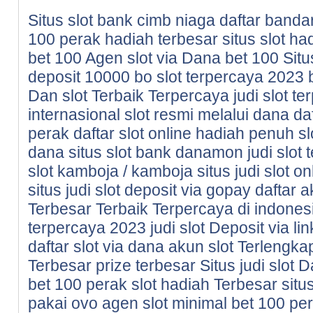
Situs slot bank cimb niaga
daftar bandar
100 perak hadiah terbesar
situs slot h
bet 100
Agen slot via Dana bet 100
Situ
deposit 10000
bo slot terpercaya 2023 
Dan slot Terbaik Terpercaya
judi slot t
internasional
slot resmi melalui dana
da
perak
daftar slot online
hadiah penuh sl
dana
situs slot bank danamon
judi slot 
slot kamboja / kamboja
situs judi slot 
situs judi slot deposit via gopay
daftar a
Terbesar Terbaik Terpercaya di indones
terpercaya 2023
judi slot Deposit via li
daftar slot via dana
akun slot Terlengka
Terbesar prize terbesar
Situs judi slot D
bet 100 perak
slot hadiah Terbesar
situ
pakai ovo
agen slot minimal bet 100 pe