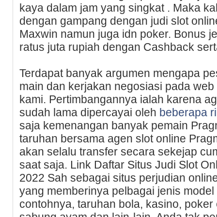
kaya dalam jam yang singkat . Maka kal
dengan gampang dengan judi slot online
Maxwin namun juga idn poker. Bonus j
ratus juta rupiah dengan Cashback sert
Terdapat banyak argumen mengapa pese
main dan kerjakan negosiasi pada web d
kami. Pertimbangannya ialah karena age
sudah lama dipercayai oleh
beberapa r
saja kemenangan banyak pemain Pragm
taruhan bersama agen slot online Prag
akan selalu transfer secara sekejap c
saat saja. Link Daftar Situs Judi Slot O
2022 Sah sebagai situs perjudian onlin
yang memberinya pelbagai jenis model p
contohnya, taruhan bola, kasino, poker 
sabung ayam dan lain-lain. Anda tak perl