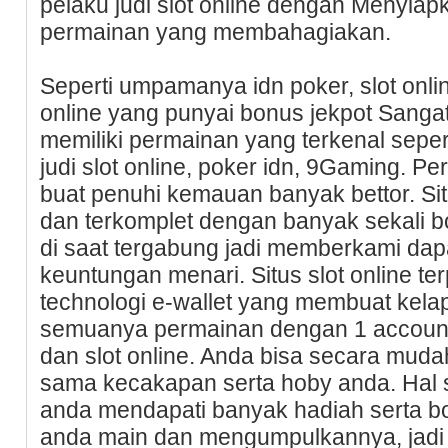
pelaku judi slot online dengan Menyiapk
permainan yang membahagiakan.
Seperti umpamanya idn poker, slot onlin
online yang punyai bonus jekpot Sanga
memiliki permainan yang terkenal seper
judi slot online, poker idn, 9Gaming. Pe
buat penuhi kemauan banyak bettor. Sit
dan terkomplet dengan banyak sekali bo
di saat tergabung jadi memberkami da
keuntungan menari. Situs slot online t
technologi e-wallet yang membuat kel
semuanya permainan dengan 1 account 
dan slot online. Anda bisa secara muda
sama kecakapan serta hoby anda. Hal s
anda mendapati banyak hadiah serta bo
anda main dan mengumpulkannya, jadi