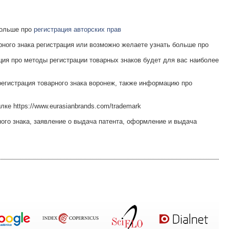
больше про
регистрация авторских прав
ного знака регистрация или возможно желаете узнать больше про
ия про методы регистрации товарных знаков будет для вас наиболее
егистрация товарного знака воронеж, также информацию про
лке https://www.eurasianbrands.com/trademark
ного знака, заявление о выдача патента, оформление и выдача