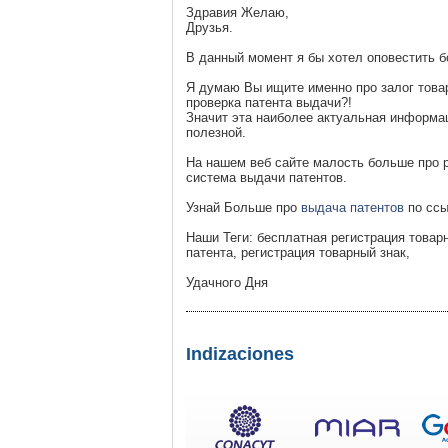
Здравия Желаю,
Друзья.
В данный момент я бы хотел оповестить 
Я думаю Вы ищите именно про залог товар
проверка патента выдачи?!
Значит эта наиболее актуальная информац
полезной.
На нашем веб сайте малость больше про р
система выдачи патентов.
Узнай Больше про
выдача патентов
по ссы
Наши Теги: бесплатная регистрация товар
патента, регистрация товарный знак,
Удачного Дня
Indizaciones