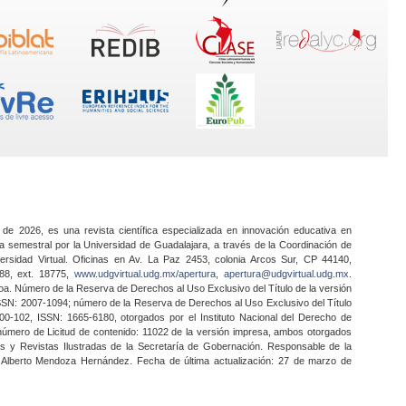
 de 2026, es una revista científica especializada en innovación educativa en
a semestral por la Universidad de Guadalajara, a través de la Coordinación de
ersidad Virtual. Oficinas en Av. La Paz 2453, colonia Arcos Sur, CP 44140,
888, ext. 18775,
www.udgvirtual.udg.mx/apertura
,
apertura@udgvirtual.udg.mx
.
a. Número de la Reserva de Derechos al Uso Exclusivo del Título de la versión
SSN: 2007-1094; número de la Reserva de Derechos al Uso Exclusivo del Título
0-102, ISSN: 1665-6180, otorgados por el Instituto Nacional del Derecho de
 número de Licitud de contenido: 11022 de la versión impresa, ambos otorgados
nes y Revistas Ilustradas de la Secretaría de Gobernación. Responsable de la
o Alberto Mendoza Hernández. Fecha de última actualización: 27 de marzo de