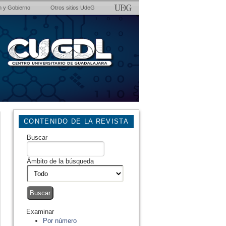
n y Gobierno
Otros sitios UdeG
CONTENIDO DE LA REVISTA
Buscar
Ámbito de la búsqueda
Examinar
Por número