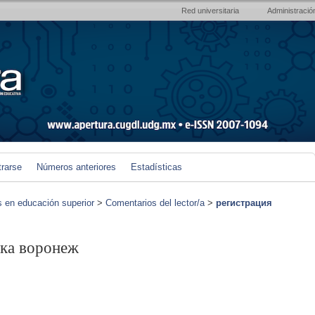
Red universitaria
Administració
trarse
Números anteriores
Estadísticas
s en educación superior
>
Comentarios del lector/a
>
регистрация
ака воронеж