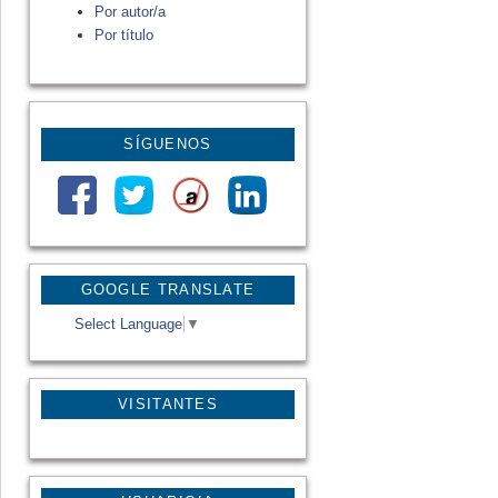
Por autor/a
Por título
SÍGUENOS
GOOGLE TRANSLATE
Select Language
▼
VISITANTES