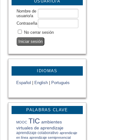
USUARIO/A
Nombre de
usuario/a
Contraseña
No cerrar sesión
IDIOMAS
Español
|
English
|
Portugués
PALABRAS CLAVE
TIC
ambientes
MOOC
virtuales de aprendizaje
aprendizaje colaborativo
aprendizaje
en línea
aprendizaje semipresencial