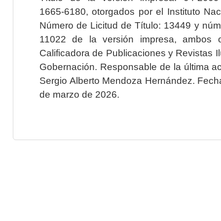
1665-6180, otorgados por el Instituto Nac
Número de Licitud de Título: 13449 y núme
11022 de la versión impresa, ambos o
Calificadora de Publicaciones y Revistas I
Gobernación. Responsable de la última ac
Sergio Alberto Mendoza Hernández. Fecha 
de marzo de 2026.