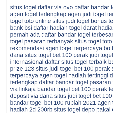
situs togel daftar via ovo
daftar bandar 
agen togel terlengkap
agen judi togel t
togel toto online
situs judi togel bonus t
bank bsi
daftar hadiah togel darat
hadia
pernah ada
daftar bandar togel terbesa
togel pasaran terbanyak
situs togel to
rekomendasi agen togel terpercaya
bo 
dana
situs togel bet 100 perak
judi toge
internasional
daftar situs togel terbaik
b
prize 123
situs judi togel bet 100 perak
terpercaya
agen togel hadiah tertinggi
d
terlengkap
daftar bandar togel pasaran
via linkaja
bandar togel bet 100 perak t
deposit via dana
situs judi togel bet 100
bandar togel bet 100 rupiah 2021
agen 
hadiah 2d 200rb
situs togel depo pakai