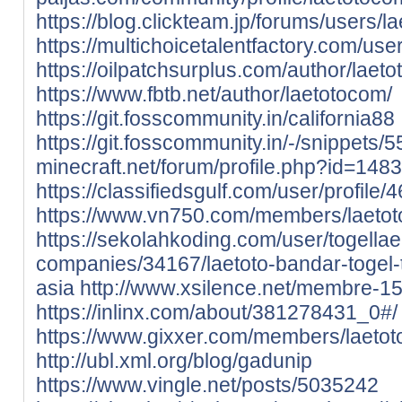
https://blog.clickteam.jp/forums/users/l
https://multichoicetalentfactory.com/us
https://oilpatchsurplus.com/author/laet
https://www.fbtb.net/author/laetotocom/
https://git.fosscommunity.in/california88
https://git.fosscommunity.in/-/snippets/
minecraft.net/forum/profile.php?id=148
https://classifiedsgulf.com/user/profile
https://www.vn750.com/members/laeto
https://sekolahkoding.com/user/togellae
companies/34167/laetoto-bandar-togel-
asia
http://www.xsilence.net/membre-1
https://inlinx.com/about/381278431_0#/
https://www.gixxer.com/members/laeto
http://ubl.xml.org/blog/gadunip
https://www.vingle.net/posts/5035242