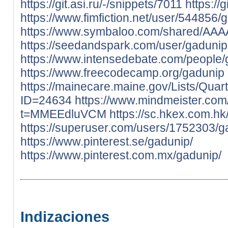
https://git.asi.ru/-/snippets/7011
https://
https://www.fimfiction.net/user/544856/
https://www.symbaloo.com/shared/A
https://seedandspark.com/user/gadunip
https://www.intensedebate.com/people
https://www.freecodecamp.org/gadunip
https://mainecare.maine.gov/Lists/Q
ID=24634
https://www.mindmeister.c
t=MMEEdluVCM
https://sc.hkex.com.hk
https://superuser.com/users/1752303/g
https://www.pinterest.se/gadunip/
https://www.pinterest.com.mx/gadunip/
Indizaciones