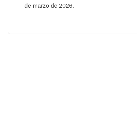
de marzo de 2026.