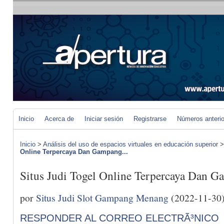
Inicio
Acerca de
Iniciar sesión
Registrarse
Números anteri
Inicio
>
Análisis del uso de espacios virtuales en educación superior
Online Terpercaya Dan Gampang...
Situs Judi Togel Online Terpercaya Dan G
por
Situs Judi Slot Gampang Menang
(2022-11-30
RESPONDER AL CORREO ELECTRÃ³NICO