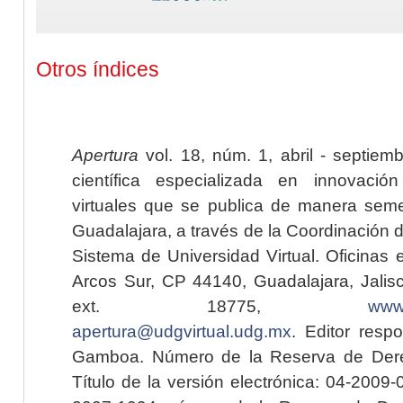
Otros índices
Apertura
vol. 18, núm. 1, abril - septiem
científica especializada en innovaci
virtuales que se publica de manera seme
Guadalajara, a través de la Coordinación 
Sistema de Universidad Virtual. Oficinas 
Arcos Sur, CP 44140, Guadalajara, Jalisc
ext. 18775,
www.
apertura@udgvirtual.udg.mx
. Editor resp
Gamboa. Número de la Reserva de Dere
Título de la versión electrónica: 04-200