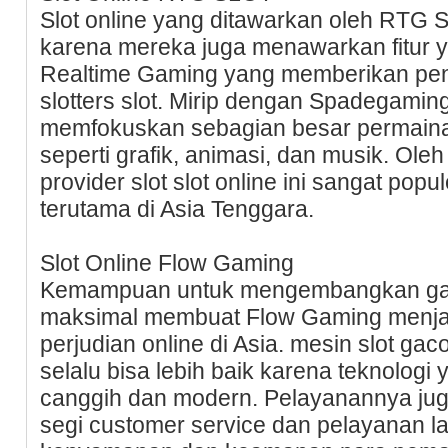
Slot online yang ditawarkan oleh RTG Sl
karena mereka juga menawarkan fitur y
Realtime Gaming yang memberikan pe
slotters slot. Mirip dengan Spadegaming
memfokuskan sebagian besar permain
seperti grafik, animasi, dan musik. Oleh 
provider slot slot online ini sangat popu
terutama di Asia Tenggara.
Slot Online Flow Gaming
Kemampuan untuk mengembangkan ga
maksimal membuat Flow Gaming menja
perjudian online di Asia. mesin slot ga
selalu bisa lebih baik karena teknologi
canggih dan modern. Pelayanannya jug
segi customer service dan pelayanan l