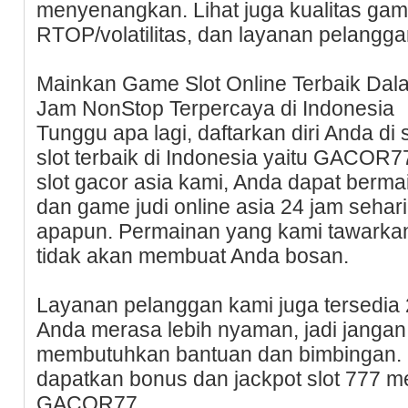
menyenangkan. Lihat juga kualitas gam
RTOP/volatilitas, dan layanan pelangga
Mainkan Game Slot Online Terbaik Dalam
Jam NonStop Terpercaya di Indonesia
Tunggu apa lagi, daftarkan diri Anda di 
slot terbaik di Indonesia yaitu GACOR7
slot gacor asia kami, Anda dapat bermai
dan game judi online asia 24 jam sehar
apapun. Permainan yang kami tawarkan
tidak akan membuat Anda bosan.
Layanan pelanggan kami juga tersedia
Anda merasa lebih nyaman, jadi jangan 
membutuhkan bantuan dan bimbingan. 
dapatkan bonus dan jackpot slot 777 me
GACOR77.