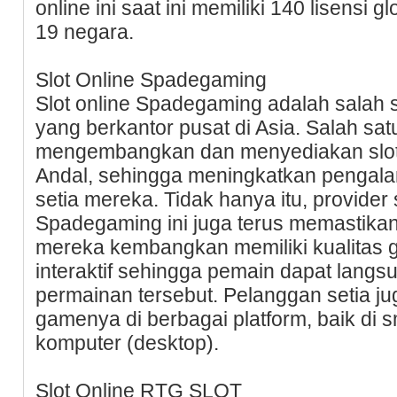
online ini saat ini memiliki 140 lisensi g
19 negara.
Slot Online Spadegaming
Slot online Spadegaming adalah salah sa
yang berkantor pusat di Asia. Salah sa
mengembangkan dan menyediakan slot 
Andal, sehingga meningkatkan pengal
setia mereka. Tidak hanya itu, provider s
Spadegaming ini juga terus memastik
mereka kembangkan memiliki kualitas g
interaktif sehingga pemain dapat langs
permainan tersebut. Pelanggan setia 
gamenya di berbagai platform, baik di
komputer (desktop).
Slot Online RTG SLOT