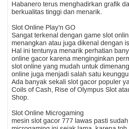
Habanero terus menghadirkan grafik d
berkualitas tinggi dan menarik.
Slot Online Play'n GO
Sangat terkenal dengan game slot onli
menangkan atau juga dikenal dengan ist
Hal ini tentunya menarik perhatian bany
online gacor karena menginginkan per
slot online yang mudah untuk dimenang
online juga menjadi salah satu keunggul
Ada banyak sekali slot gacor populer y
Coils of Cash, Rise of Olympus Slot ata
Shop.
Slot Online Microgaming
mesin slot gacor 777 lawas pasti sudah
microgaming ini sejak lama, karena toh si