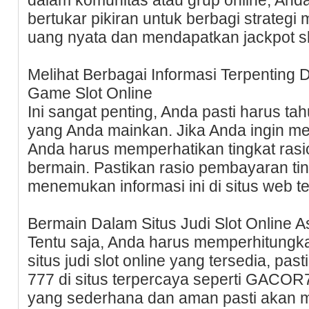
bertukar pikiran untuk berbagi strateg
uang nyata dan mendapatkan jackpot sl
Melihat Berbagai Informasi Terpenting
Game Slot Online
Ini sangat penting, Anda pasti harus tah
yang Anda mainkan. Jika Anda ingin m
Anda harus memperhatikan tingkat ras
bermain. Pastikan rasio pembayaran tin
menemukan informasi ini di situs web te
Bermain Dalam Situs Judi Slot Online A
Tentu saja, Anda harus memperhitungka
situs judi slot online yang tersedia, past
777 di situs terpercaya seperti GACOR
yang sederhana dan aman pasti akan