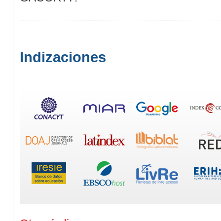
Indizaciones