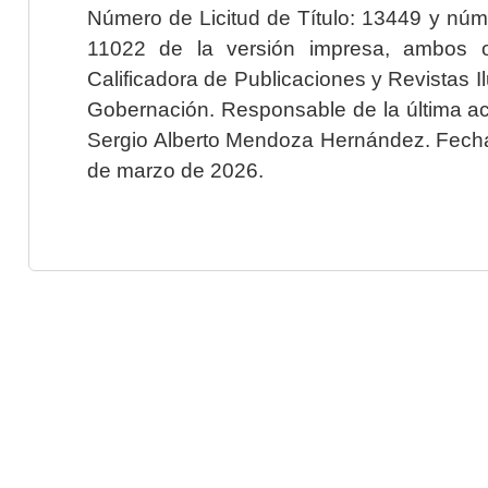
Número de Licitud de Título: 13449 y núme
11022 de la versión impresa, ambos o
Calificadora de Publicaciones y Revistas I
Gobernación. Responsable de la última ac
Sergio Alberto Mendoza Hernández. Fecha 
de marzo de 2026.