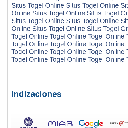
Situs Togel Online
Situs Togel Online
Si
Online
Situs Togel Online
Situs Togel On
Situs Togel Online
Situs Togel Online
Si
Online
Situs Togel Online
Situs Togel On
Togel Online
Togel Online
Togel Online
Togel Online
Togel Online
Togel Online
Togel Online
Togel Online
Togel Online
Togel Online
Togel Online
Togel Online
Indizaciones