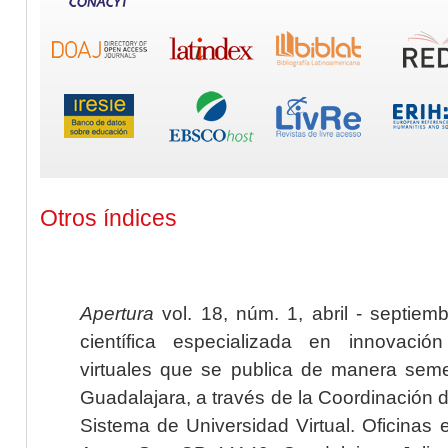
Otros índices
Apertura
vol. 18, núm. 1, abril - septiem
científica especializada en innovaci
virtuales que se publica de manera seme
Guadalajara, a través de la Coordinación 
Sistema de Universidad Virtual. Oficinas 