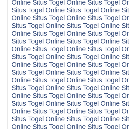
Online
Situs Togel Online
Situs Togel On
Situs Togel Online
Situs Togel Online
Si
Online
Situs Togel Online
Situs Togel On
Situs Togel Online
Situs Togel Online
Si
Online
Situs Togel Online
Situs Togel On
Situs Togel Online
Situs Togel Online
Si
Online
Situs Togel Online
Situs Togel On
Situs Togel Online
Situs Togel Online
Si
Online
Situs Togel Online
Situs Togel On
Situs Togel Online
Situs Togel Online
Si
Online
Situs Togel Online
Situs Togel On
Situs Togel Online
Situs Togel Online
Si
Online
Situs Togel Online
Situs Togel On
Situs Togel Online
Situs Togel Online
Si
Online
Situs Togel Online
Situs Togel On
Situs Togel Online
Situs Togel Online
Si
Online
Situs Togel Online
Situs Togel On