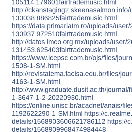
105114.179601fairtrademusic.html
http://ckanstaging2.skeenasalmon.info
130038.886825fairtrademusic.html
https://data.primariatm.ro/uploads/user
130937.972510fairtrademusic.html
http://datos.imco.org.mx/uploads/user/
131453.625403fairtrademusic.html
https://www.icepsc.com.br/ojs/files/jour
1508-1-SM.html
http://revistatema.facisa.edu.br/files/jo
4163-1-SM.html
http://www.graduate.dusit.ac.th/journal/
1-3647-1-2-20220930.html
https://online.unisc.br/acadnet/anais/fi
1192622290-1-SM.html
https://c.realme
details/1568903606621786112
https://
details/1568909968474984448