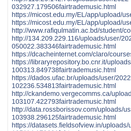
032927.179506fairtrademusic.html
https://micost.edu.my/EL/app/upload/use
https://micost.edu.my/EL/app/upload/u
http://www.rafiqulmatin.ac.bd/studen
http://134.209.229.116/uploads/user/20
050022.383346fairtrademusic.html
https://dcacheinternet.com/claro/cou
https://libraryrepository.bo.cnr.it/uploa
100313.849738fairtrademusic.html
https://dados.ufac.br/uploads/user/202
102236.534813fairtrademusic.html
http://ckandemo.vergecomms.ca/upload
103107.422793fairtrademusic.html
http://data.rossborissov.com/uploads/u
103938.296125fairtrademusic.html
https://datasets.fieldsofview.in/uploads