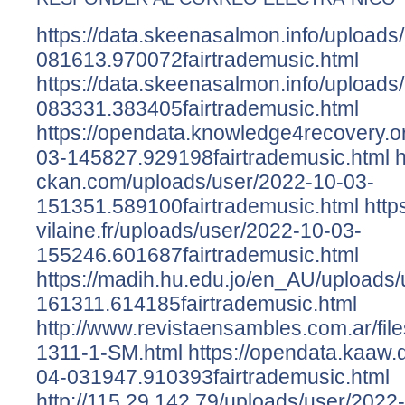
https://data.skeenasalmon.info/uploads
081613.970072fairtrademusic.html
https://data.skeenasalmon.info/uploads
083331.383405fairtrademusic.html
https://opendata.knowledge4recovery.o
03-145827.929198fairtrademusic.html
h
ckan.com/uploads/user/2022-10-03-
151351.589100fairtrademusic.html
https
vilaine.fr/uploads/user/2022-10-03-
155246.601687fairtrademusic.html
https://madih.hu.edu.jo/en_AU/uploads
161311.614185fairtrademusic.html
http://www.revistaensambles.com.ar/files
1311-1-SM.html
https://opendata.kaaw.
04-031947.910393fairtrademusic.html
http://115.29.142.79/uploads/user/2022