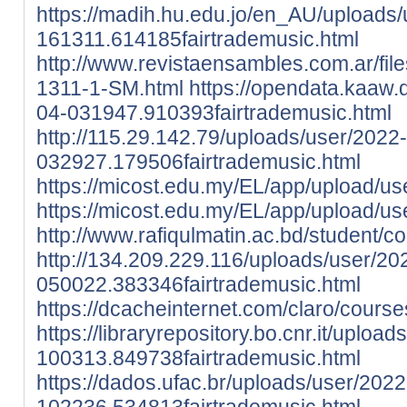
https://madih.hu.edu.jo/en_AU/uploads
161311.614185fairtrademusic.html
http://www.revistaensambles.com.ar/files
1311-1-SM.html
https://opendata.kaaw.
04-031947.910393fairtrademusic.html
http://115.29.142.79/uploads/user/2022
032927.179506fairtrademusic.html
https://micost.edu.my/EL/app/upload/use
https://micost.edu.my/EL/app/upload/u
http://www.rafiqulmatin.ac.bd/studen
http://134.209.229.116/uploads/user/20
050022.383346fairtrademusic.html
https://dcacheinternet.com/claro/cou
https://libraryrepository.bo.cnr.it/uploa
100313.849738fairtrademusic.html
https://dados.ufac.br/uploads/user/202
102236.534813fairtrademusic.html