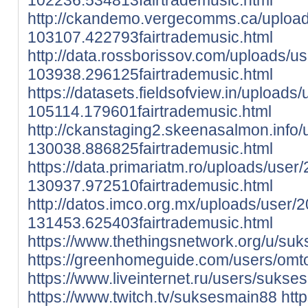
http://ckandemo.vergecomms.ca/upload
103107.422793fairtrademusic.html
http://data.rossborissov.com/uploads/u
103938.296125fairtrademusic.html
https://datasets.fieldsofview.in/uploads
105114.179601fairtrademusic.html
http://ckanstaging2.skeenasalmon.info
130038.886825fairtrademusic.html
https://data.primariatm.ro/uploads/user
130937.972510fairtrademusic.html
http://datos.imco.org.mx/uploads/user/
131453.625403fairtrademusic.html
https://www.thethingsnetwork.org/u/su
https://greenhomeguide.com/users/omtog
https://www.liveinternet.ru/users/sukse
https://www.twitch.tv/suksesmain88
htt