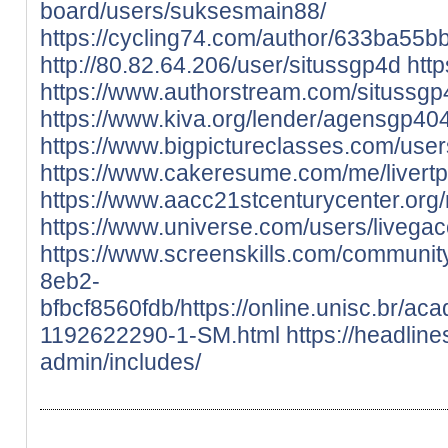
board/users/suksesmain88/
https://cycling74.com/author/633ba55
http://80.82.64.206/user/situssgp4d
http
https://www.authorstream.com/situssgp
https://www.kiva.org/lender/agensgp40
https://www.bigpictureclasses.com/users
https://www.cakeresume.com/me/livertp
https://www.aacc21stcenturycenter.org/m
https://www.universe.com/users/livega
https://www.screenskills.com/communit
8eb2-
bfbcf8560fdb/https://online.unisc.br/aca
1192622290-1-SM.html
https://headli
admin/includes/