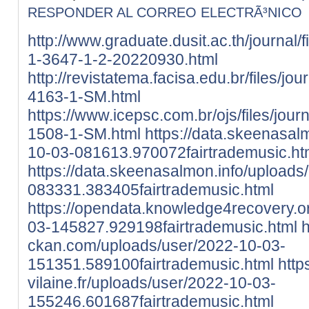
RESPONDER AL CORREO ELECTRÃ³NICO
http://www.graduate.dusit.ac.th/journal/
1-3647-1-2-20220930.html
http://revistatema.facisa.edu.br/files/jo
4163-1-SM.html
https://www.icepsc.com.br/ojs/files/jour
1508-1-SM.html
https://data.skeenasal
10-03-081613.970072fairtrademusic.ht
https://data.skeenasalmon.info/uploads
083331.383405fairtrademusic.html
https://opendata.knowledge4recovery.o
03-145827.929198fairtrademusic.html
h
ckan.com/uploads/user/2022-10-03-
151351.589100fairtrademusic.html
https
vilaine.fr/uploads/user/2022-10-03-
155246.601687fairtrademusic.html