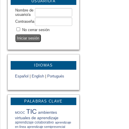
USUARIO/A
Nombre de
usuario/a
Contraseña
No cerrar sesión
IDIOMAS
Español
|
English
|
Portugués
PALABRAS CLAVE
TIC
ambientes
MOOC
virtuales de aprendizaje
aprendizaje colaborativo
aprendizaje
en línea
aprendizaje semipresencial