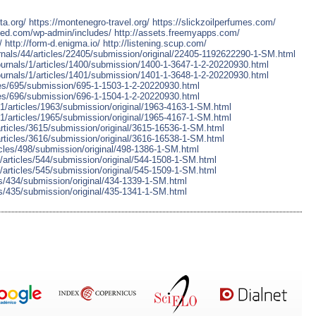
ita.org/
https://montenegro-travel.org/
https://slickzoilperfumes.com/
sed.com/wp-admin/includes/
http://assets.freemyapps.com/
/
http://form-d.enigma.io/
http://listening.scup.com/
ournals/44/articles/22405/submission/original/22405-1192622290-1-SM.html
/journals/1/articles/1400/submission/1400-1-3647-1-2-20220930.html
/journals/1/articles/1401/submission/1401-1-3648-1-2-20220930.html
ticles/695/submission/695-1-1503-1-2-20220930.html
ticles/696/submission/696-1-1504-1-2-20220930.html
ls/1/articles/1963/submission/original/1963-4163-1-SM.html
ls/1/articles/1965/submission/original/1965-4167-1-SM.html
/articles/3615/submission/original/3615-16536-1-SM.html
/articles/3616/submission/original/3616-16538-1-SM.html
ticles/498/submission/original/498-1386-1-SM.html
5/articles/544/submission/original/544-1508-1-SM.html
5/articles/545/submission/original/545-1509-1-SM.html
les/434/submission/original/434-1339-1-SM.html
les/435/submission/original/435-1341-1-SM.html