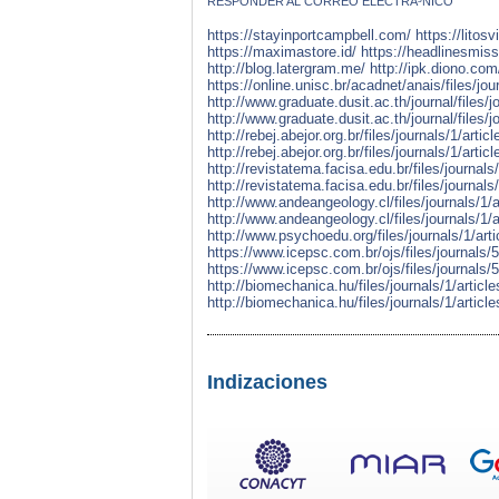
RESPONDER AL CORREO ELECTRÃ³NICO
https://stayinportcampbell.com/
https://litosv
https://maximastore.id/
https://headlinesmis
http://blog.latergram.me/
http://ipk.diono.com
https://online.unisc.br/acadnet/anais/files/j
http://www.graduate.dusit.ac.th/journal/files
http://www.graduate.dusit.ac.th/journal/files
http://rebej.abejor.org.br/files/journals/1/ar
http://rebej.abejor.org.br/files/journals/1/ar
http://revistatema.facisa.edu.br/files/journa
http://revistatema.facisa.edu.br/files/journa
http://www.andeangeology.cl/files/journals/1
http://www.andeangeology.cl/files/journals/1
http://www.psychoedu.org/files/journals/1/ar
https://www.icepsc.com.br/ojs/files/journals/
https://www.icepsc.com.br/ojs/files/journals/
http://biomechanica.hu/files/journals/1/artic
http://biomechanica.hu/files/journals/1/artic
Indizaciones