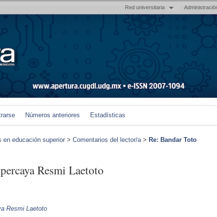
Red universitaria
Administració
trarse
Números anteriores
Estadísticas
s en educación superior
>
Comentarios del lector/a
>
Re: Bandar Toto
rpercaya Resmi Laetoto
ya Resmi Laetoto