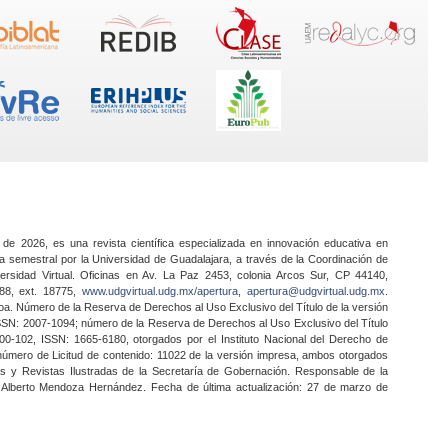
 de 2026, es una revista científica especializada en innovación educativa en
a semestral por la Universidad de Guadalajara, a través de la Coordinación de
ersidad Virtual. Oficinas en Av. La Paz 2453, colonia Arcos Sur, CP 44140,
888, ext. 18775,
www.udgvirtual.udg.mx/apertura
,
apertura@udgvirtual.udg.mx
.
a. Número de la Reserva de Derechos al Uso Exclusivo del Título de la versión
SSN: 2007-1094; número de la Reserva de Derechos al Uso Exclusivo del Título
0-102, ISSN: 1665-6180, otorgados por el Instituto Nacional del Derecho de
 número de Licitud de contenido: 11022 de la versión impresa, ambos otorgados
nes y Revistas Ilustradas de la Secretaría de Gobernación. Responsable de la
o Alberto Mendoza Hernández. Fecha de última actualización: 27 de marzo de