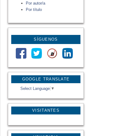
Por autor/a
Por título
SÍGUENOS
GOOGLE TRANSLATE
Select Language
▼
VISITANTES