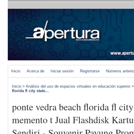
Inicio
Acerca de
Iniciar sesión
Registrarse
Números anteri
Inicio
>
Análisis del uso de espacios virtuales en educación superior
florida fl city state...
ponte vedra beach florida fl city
memento t Jual Flashdisk Kartu
Sendiri - Souvenir Payung Prom