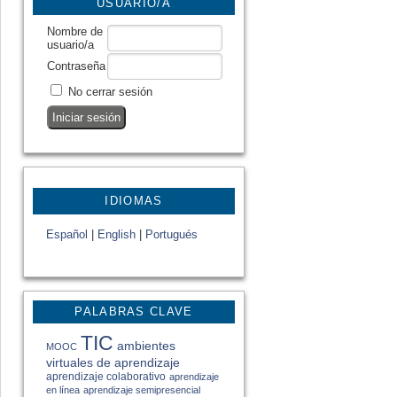
USUARIO/A
Nombre de
usuario/a
Contraseña
No cerrar sesión
IDIOMAS
Español
|
English
|
Portugués
PALABRAS CLAVE
TIC
ambientes
MOOC
virtuales de aprendizaje
aprendizaje colaborativo
aprendizaje
en línea
aprendizaje semipresencial