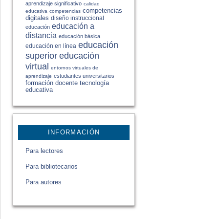
aprendizaje significativo
calidad
competencias
educativa
competencias
digitales
diseño instruccional
educación a
educación
distancia
educación básica
educación
educación en línea
educación
superior
virtual
entornos virtuales de
estudiantes universitarios
aprendizaje
formación docente
tecnología
educativa
INFORMACIÓN
Para lectores
Para bibliotecarios
Para autores