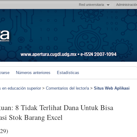
Red universitaria
Administració
trarse
Números anteriores
Estadísticas
s en educación superior
>
Comentarios del lector/a
>
Situs Web Aplikasi
uan: 8 Tidak Terlihat Dana Untuk Bisa
si Stok Barang Excel
29)