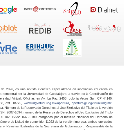
 de 2026, es una revista científica especializada en innovación educativa en
a semestral por la Universidad de Guadalajara, a través de la Coordinación de
ersidad Virtual. Oficinas en Av. La Paz 2453, colonia Arcos Sur, CP 44140,
888, ext. 18775,
www.udgvirtual.udg.mx/apertura
,
apertura@udgvirtual.udg.mx
.
a. Número de la Reserva de Derechos al Uso Exclusivo del Título de la versión
SSN: 2007-1094; número de la Reserva de Derechos al Uso Exclusivo del Título
0-102, ISSN: 1665-6180, otorgados por el Instituto Nacional del Derecho de
 número de Licitud de contenido: 11022 de la versión impresa, ambos otorgados
nes y Revistas Ilustradas de la Secretaría de Gobernación. Responsable de la