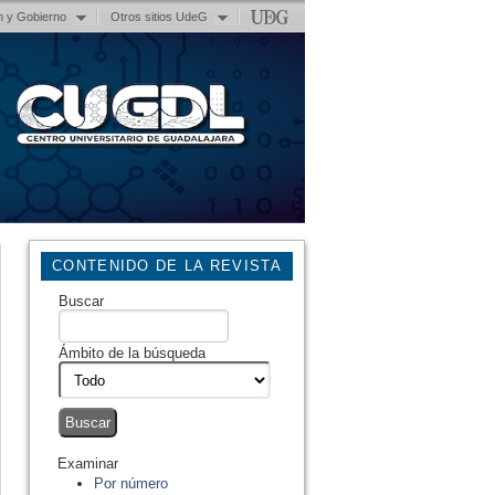
n y Gobierno
Otros sitios UdeG
CONTENIDO DE LA REVISTA
Buscar
Ámbito de la búsqueda
Examinar
Por número