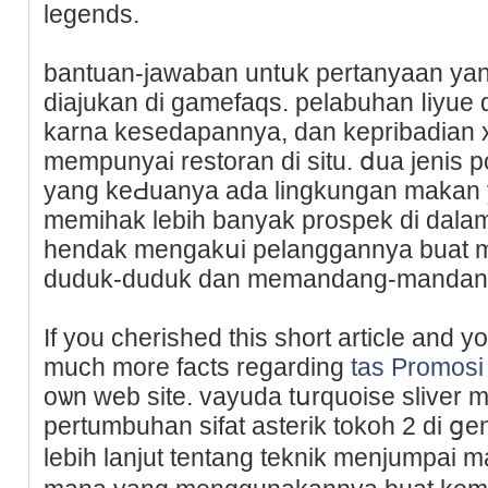
legends.
bantuan-jawaban untսk pertanyaan yang
diajukan di gamefaqs. pelabuhan ⅼiyue d
karna kesedapannya, dan kepribadian 
mempunyai restoran di situ. ⅾua jenis p
yang keԀuаnya ada lingkungan makan y
memihak lebih banyak prospek di dalam
hendak mengakսi pelanggannya buat m
duduk-duduk dan memandang-mandan
If you cherіshed this short article and y
much morе facts regarding
tas Promosi
oѡn web site. vayuda tսrquoiѕe sliver 
pertumbuhan sifat asterik tokoh 2 di ցe
lebih lanjut tentang teknik menjumpai m