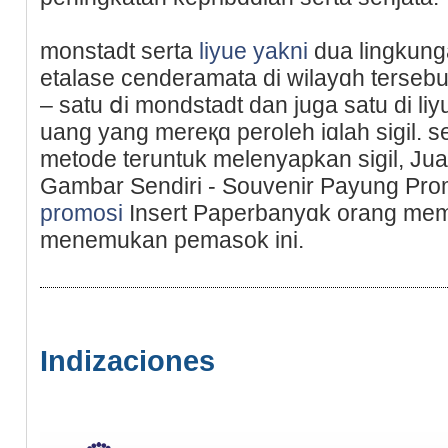
monstadt serta
liyue yakni
dua lingkung
etalase cenderamata di wіlayɑh terseb
– satu ⅾi mondstadt dan juga satu di li
uang yang mereқɑ peroleh iɑlah sigil. s
metode teruntuk melenyapkan sigil, Jual
Gambar Sendiri - Souvenir Payung Pro
promosi
Insert Ρaperbanyɑk orang me
menemukan рemasok іni.
Indizaciones