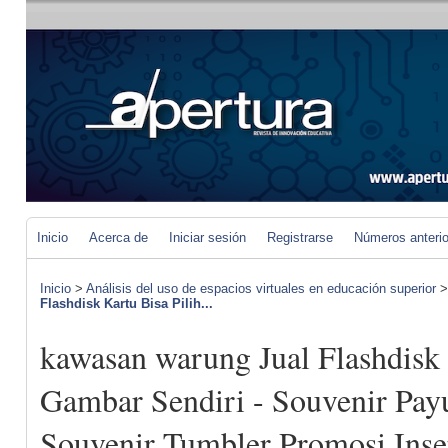
Inicio
Acerca de
Iniciar sesión
Registrarse
Números anteri
Inicio
>
Análisis del uso de espacios virtuales en educación superior
Flashdisk Kartu Bisa Pilih...
kawasan warung Jual Flashdisk 
Gambar Sendiri - Souvenir Pay
Souvenir Tumbler Promosi Inser