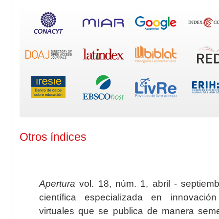
Otros índices
Apertura
vol. 18, núm. 1, abril - septiem
científica especializada en innovaci
virtuales que se publica de manera seme