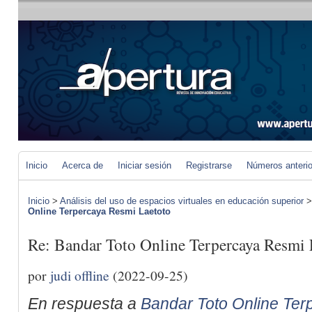
Inicio
Acerca de
Iniciar sesión
Registrarse
Números anteri
Inicio
>
Análisis del uso de espacios virtuales en educación superior
Online Terpercaya Resmi Laetoto
Re: Bandar Toto Online Terpercaya Resmi 
por
judi offline
(2022-09-25)
En respuesta a
Bandar Toto Online Ter