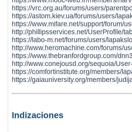
https://vrc.org.au/forums/users/parentpo
https://astom.kiev.ua/forums/users/lapa
https://www.mifare.net/support/forum/us
http://phillipsservices.net/UserProfile/
https://labo-m.net/forums/users/lapaks
http://www.heromachine.com/forums/use
https://www.thebranfordgroup.com/dnn3
http://www.conejousd.org/sequoia/User-
https://comfortinstitute.org/members/lap
https://gaiauniversity.org/members/judija
Indizaciones