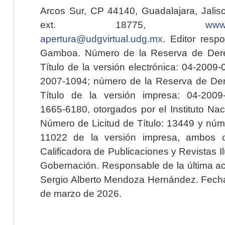
Arcos Sur, CP 44140, Guadalajara, Jalisc
ext. 18775,
www.
apertura@udgvirtual.udg.mx
. Editor resp
Gamboa. Número de la Reserva de Dere
Título de la versión electrónica: 04-200
2007-1094; número de la Reserva de Der
Título de la versión impresa: 04-200
1665-6180, otorgados por el Instituto Nac
Número de Licitud de Título: 13449 y núme
11022 de la versión impresa, ambos o
Calificadora de Publicaciones y Revistas I
Gobernación. Responsable de la última ac
Sergio Alberto Mendoza Hernández. Fecha 
de marzo de 2026.