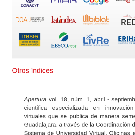
Otros índices
Apertura
vol. 18, núm. 1, abril - septiem
científica especializada en innovaci
virtuales que se publica de manera seme
Guadalajara, a través de la Coordinación 
Sistema de Universidad Virtual. Oficinas 