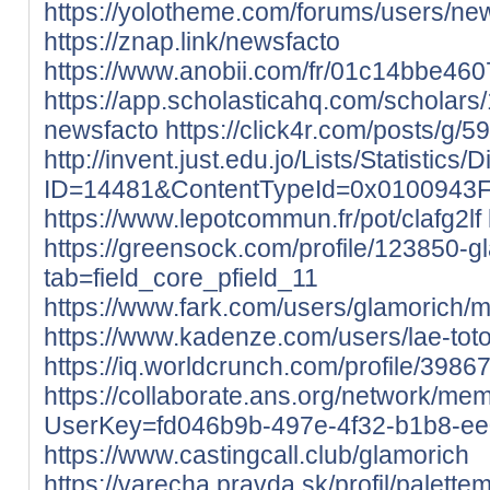
https://yolotheme.com/forums/users/new
https://znap.link/newsfacto
https://www.anobii.com/fr/01c14bbe4607
https://app.scholasticahq.com/scholar
newsfacto
https://click4r.com/posts/g/5
http://invent.just.edu.jo/Lists/Statistic
ID=14481&ContentTypeId=0x010094
https://www.lepotcommun.fr/pot/clafg2lf
https://greensock.com/profile/123850-g
tab=field_core_pfield_11
https://www.fark.com/users/glamorich/m
https://www.kadenze.com/users/lae-tot
https://iq.worldcrunch.com/profile/3986
https://collaborate.ans.org/network/mem
UserKey=fd046b9b-497e-4f32-b1b8-e
https://www.castingcall.club/glamorich
https://varecha.pravda.sk/profil/palet