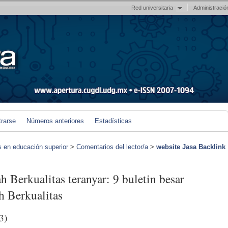
Red universitaria
Administració
trarse
Números anteriores
Estadísticas
s en educación superior
>
Comentarios del lector/a
>
website Jasa Backlink
 Berkualitas teranyar: 9 buletin besar
h Berkualitas
3)