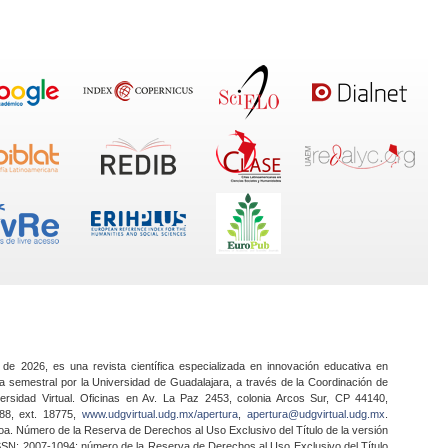
 de 2026, es una revista científica especializada en innovación educativa en
a semestral por la Universidad de Guadalajara, a través de la Coordinación de
ersidad Virtual. Oficinas en Av. La Paz 2453, colonia Arcos Sur, CP 44140,
888, ext. 18775,
www.udgvirtual.udg.mx/apertura
,
apertura@udgvirtual.udg.mx
.
a. Número de la Reserva de Derechos al Uso Exclusivo del Título de la versión
SSN: 2007-1094; número de la Reserva de Derechos al Uso Exclusivo del Título