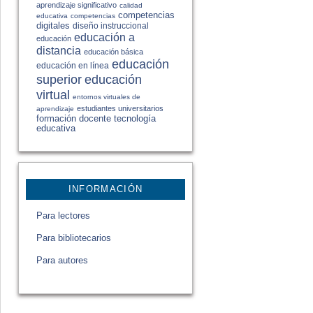
aprendizaje significativo
calidad
competencias
educativa
competencias
digitales
diseño instruccional
educación a
educación
distancia
educación básica
educación
educación en línea
educación
superior
virtual
entornos virtuales de
estudiantes universitarios
aprendizaje
formación docente
tecnología
educativa
INFORMACIÓN
Para lectores
Para bibliotecarios
Para autores