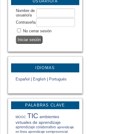
USUARIO/A
Nombre de
usuario/a
Contraseña
No cerrar sesión
IDIOMAS
Español
|
English
|
Portugués
PALABRAS CLAVE
TIC
ambientes
MOOC
virtuales de aprendizaje
aprendizaje colaborativo
aprendizaje
en línea
aprendizaje semipresencial