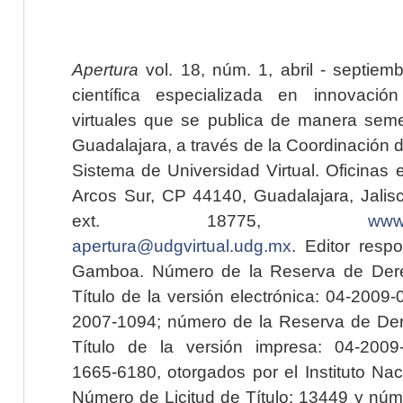
Apertura
vol. 18, núm. 1, abril - septiem
científica especializada en innovaci
virtuales que se publica de manera seme
Guadalajara, a través de la Coordinación 
Sistema de Universidad Virtual. Oficinas 
Arcos Sur, CP 44140, Guadalajara, Jalisc
ext. 18775,
www.
apertura@udgvirtual.udg.mx
. Editor resp
Gamboa. Número de la Reserva de Dere
Título de la versión electrónica: 04-200
2007-1094; número de la Reserva de Der
Título de la versión impresa: 04-200
1665-6180, otorgados por el Instituto Nac
Número de Licitud de Título: 13449 y núme