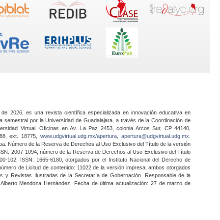
 de 2026, es una revista científica especializada en innovación educativa en
a semestral por la Universidad de Guadalajara, a través de la Coordinación de
ersidad Virtual. Oficinas en Av. La Paz 2453, colonia Arcos Sur, CP 44140,
888, ext. 18775,
www.udgvirtual.udg.mx/apertura
,
apertura@udgvirtual.udg.mx
.
a. Número de la Reserva de Derechos al Uso Exclusivo del Título de la versión
SSN: 2007-1094; número de la Reserva de Derechos al Uso Exclusivo del Título
0-102, ISSN: 1665-6180, otorgados por el Instituto Nacional del Derecho de
 número de Licitud de contenido: 11022 de la versión impresa, ambos otorgados
nes y Revistas Ilustradas de la Secretaría de Gobernación. Responsable de la
o Alberto Mendoza Hernández. Fecha de última actualización: 27 de marzo de