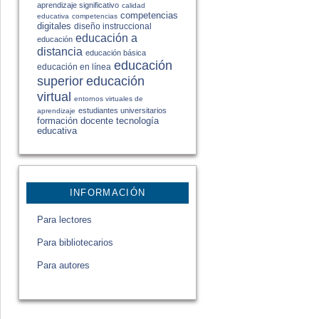
aprendizaje significativo
calidad
competencias
educativa
competencias
digitales
diseño instruccional
educación a
educación
distancia
educación básica
educación
educación en línea
educación
superior
virtual
entornos virtuales de
estudiantes universitarios
aprendizaje
formación docente
tecnología
educativa
INFORMACIÓN
Para lectores
Para bibliotecarios
Para autores