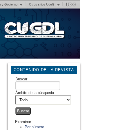
n y Gobierno
Otros sitios UdeG
CONTENIDO DE LA REVISTA
Buscar
Ámbito de la búsqueda
Examinar
Por número