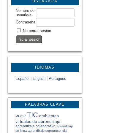
USUARIO/A
Nombre de
usuario/a
Contraseña
No cerrar sesión
IDIOMAS
Español
|
English
|
Portugués
PALABRAS CLAVE
TIC
ambientes
MOOC
virtuales de aprendizaje
aprendizaje colaborativo
aprendizaje
en línea
aprendizaje semipresencial