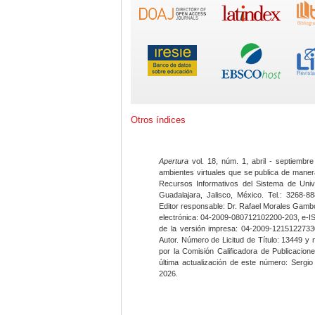
Otros índices
Apertura
vol. 18, núm. 1, abril - septiembre
ambientes virtuales que se publica de maner
Recursos Informativos del Sistema de Univ
Guadalajara, Jalisco, México. Tel.: 3268-8
Editor responsable: Dr. Rafael Morales Gambo
electrónica: 04-2009-080712102200-203, e-I
de la versión impresa: 04-2009-12151227330
Autor. Número de Licitud de Título: 13449 y
por la Comisión Calificadora de Publicacio
última actualización de este número: Sergi
2026.