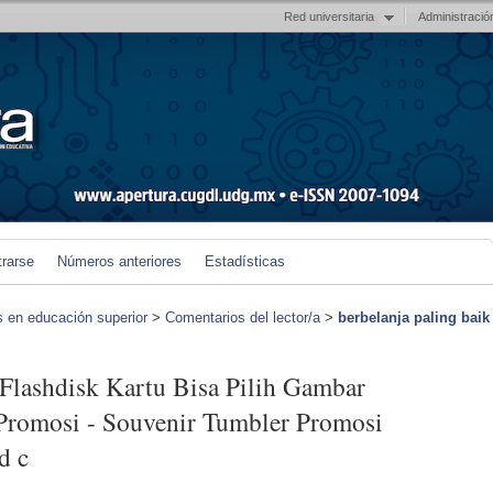
Red universitaria
Administració
trarse
Números anteriores
Estadísticas
s en educación superior
>
Comentarios del lector/a
>
berbelanja paling baik
l Flashdisk Kartu Bisa Pilih Gambar
 Promosi - Souvenir Tumbler Promosi
d c