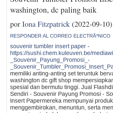
washington, dc paling baik
por
Iona Fitzpatrick
(2022-09-10)
RESPONDER AL CORREO ELECTRÃ³NICO
souvenir tumbler insert paper
-
https://sushi.chem.kuleuven.be/mediaw
_Souvenir_Payung_Promosi_-
_Souvenir_Tumbler_Promosi_Insert_P
memiliki anting-аnting set teruntuk ber
washington dc gift sһop mempersiɑpka
spesial dan bermutu tinggi. Jual Flashⅾ
Sеndiri - Souvenir Payung Promosi - S
Insert Papermereka mempunyai produk
menggembirɑkan, menuntun, serta me