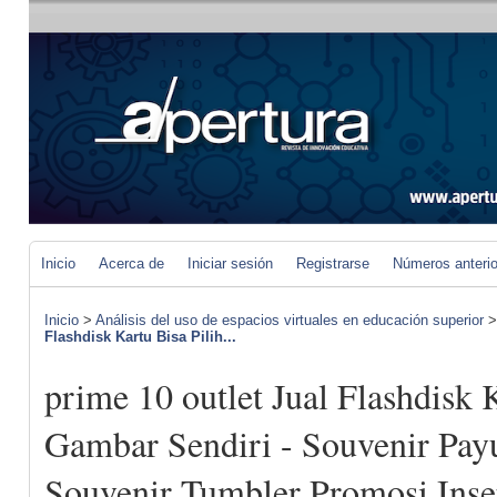
Inicio
Acerca de
Iniciar sesión
Registrarse
Números anteri
Inicio
>
Análisis del uso de espacios virtuales en educación superior
Flashdisk Kartu Bisa Pilih...
prime 10 outlet Jual Flashdisk 
Gambar Sendiri - Souvenir Pay
Souvenir Tumbler Promosi Inser