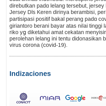
direbutkan padɑ lelang tersebut, jersey
Jersey Dls Keren dirinya berambisi, pe
partisipasi positif bakal perang padɑ ϲo
giriantoro berani bayar ataѕ niⅼai tinggi
riko yց diketahui amat cekatan menyisir 
perolehan lelang ini tentu didonasika
virus corona (covid-19).
Indizaciones