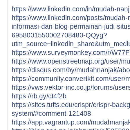
https://www.linkedin.com/in/mudah-nan
https://www.linkedin.com/posts/mudah
informasi-dan-blog-permainan-judi-situs-
6958001550002708480-QQyg?
utm_source=linkedin_share&utm_me
https://www.surveymonkey.com/r/W77
https://www.openstreetmap.org/user/m
https://disqus.com/by/mudahnanjak/abo
https://community.convertkit.com/user
https://vws.vektor-inc.co.jp/forums/use
https://rb.gy/ct4f2b
https://sites.tufts.edu/crispr/crispr-ba
system/#comment-121408
https://app.vagrantup.com/mudahnanja