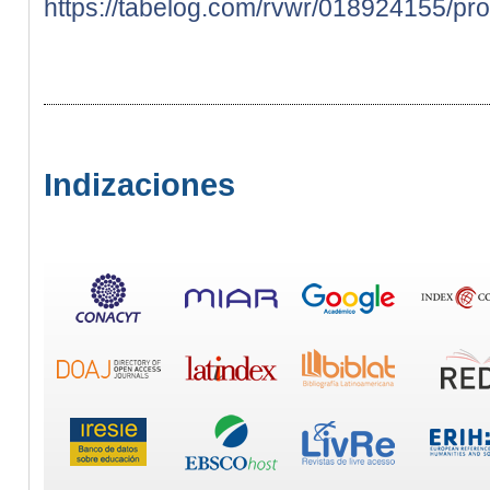
https://tabelog.com/rvwr/018924155/pro
Indizaciones