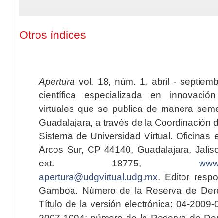
Otros índices
Apertura
vol. 18, núm. 1, abril - septiem
científica especializada en innovaci
virtuales que se publica de manera seme
Guadalajara, a través de la Coordinación 
Sistema de Universidad Virtual. Oficinas 
Arcos Sur, CP 44140, Guadalajara, Jalisc
ext. 18775,
www.
apertura@udgvirtual.udg.mx
. Editor resp
Gamboa. Número de la Reserva de Dere
Título de la versión electrónica: 04-200
2007-1094; número de la Reserva de Der