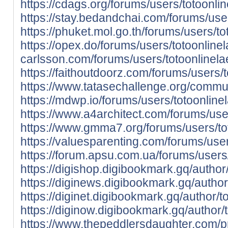
https://cdags.org/forums/users/totoonlin
https://stay.bedandchai.com/forums/user
https://phuket.mol.go.th/forums/users/to
https://opex.do/forums/users/totoonlinel
carlsson.com/forums/users/totoonlinela
https://faithoutdoorz.com/forums/users/t
https://www.tatasechallenge.org/commun
https://mdwp.io/forums/users/totoonlinel
https://www.a4architect.com/forums/user
https://www.gmma7.org/forums/users/tot
https://valuesparenting.com/forums/user
https://forum.apsu.com.ua/forums/users/
https://digishop.digibookmark.gq/author/
https://diginews.digibookmark.gq/author
https://diginet.digibookmark.gq/author/t
https://diginow.digibookmark.gq/author/t
https://www.thepeddlersdaughter.com/pr