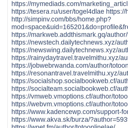
https://mymediads.com/marketing_artic
https://tesera.ru/user/togel4dlae
https:/
http://simpinv.com/bbs/home.php?
mod=space&uid=165201&do=profile&f
https://markweb.addthismark.gq/author/t
https://newstech.dailytechnews.xyz/auth
https://newswing.dailytechnews.xyz/auth
https://rainydaytravel.travelmithu.xyz/au
https://jobwebrwanda.com/author/totoon
https://resonantravel.travelmithu.xyz/aut
https://socialshop.socialbookweb.cf/auth
https://socialteam.socialbookweb.cf/auth
https://vmweb.vmoptions.cf/author/totoo
https://webvm.vmoptions.cf/author/totoo
https://www.kadencewp.com/support-for
https://www.akva.sk/burza/?author=593
https://wnet.fm/author/totoonlinelae/