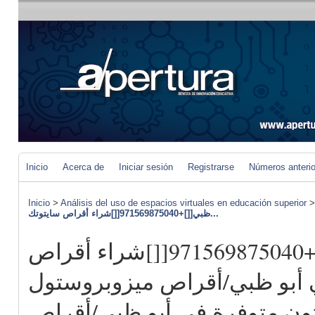
Inicio
Acerca de
Iniciar sesión
Registrarse
Números anteri
Inicio
>
Análisis del uso de espacios virtuales en educación superior
ظبي[[]+971569875040[[]شراء أقراص سايتوتك...
في أبو ظبي[[]+971569875040[[]شراء أقراص
 أبو ظبي/أقراص ميزوبروستول
ون متوفرة في أبو ظبي/أقراص