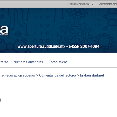
Red universitaria
Administració
trarse
Números anteriores
Estadísticas
s en educación superior
>
Comentarios del lector/a
>
kraken darknet
)