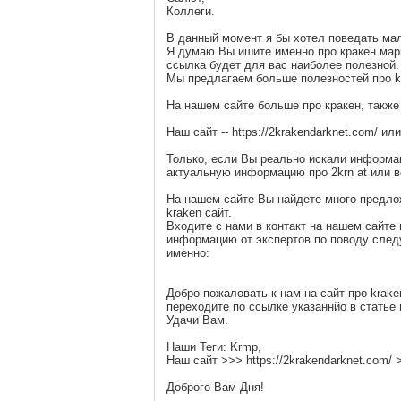
Коллеги.
В данный момент я бы хотел поведать мал
Я думаю Вы ишите именно про кракен мар
ссылка будет для вас наиболее полезной.
Мы предлагаем больше полезностей про k2
На нашем сайте больше про кракен, также
Наш сайт -- https://2krakendarknet.com/ ил
Только, если Вы реально искали информац
актуальную информацию про 2krn at или в
На нашем сайте Вы найдете много предлож
kraken сайт.
Входите с нами в контакт на нашем сайте
информацию от экспертов по поводу сле
именно:
Добро пожаловать к нам на сайт про krake
переходите по ссылке указаннйо в статье 
Удачи Вам.
Наши Теги: Krmp,
Наш сайт >>> https://2krakendarknet.com/
Доброго Вам Дня!