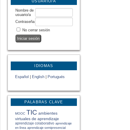
USUARIO/A
Nombre de
usuario/a
Contraseña
No cerrar sesión
IDIOMAS
Español
|
English
|
Portugués
PALABRAS CLAVE
TIC
ambientes
MOOC
virtuales de aprendizaje
aprendizaje colaborativo
aprendizaje
en línea
aprendizaje semipresencial