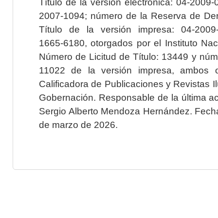
Título de la versión electrónica: 04-200
2007-1094; número de la Reserva de Der
Título de la versión impresa: 04-200
1665-6180, otorgados por el Instituto Nac
Número de Licitud de Título: 13449 y núme
11022 de la versión impresa, ambos o
Calificadora de Publicaciones y Revistas I
Gobernación. Responsable de la última ac
Sergio Alberto Mendoza Hernández. Fecha 
de marzo de 2026.