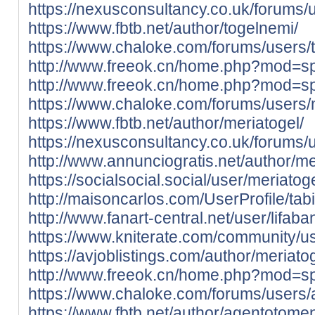
https://nexusconsultancy.co.uk/forums/
https://www.fbtb.net/author/togelnemi/
https://www.chaloke.com/forums/users/
http://www.freeok.cn/home.php?mod=
http://www.freeok.cn/home.php?mod=
https://www.chaloke.com/forums/users/
https://www.fbtb.net/author/meriatogel/
https://nexusconsultancy.co.uk/forums/
http://www.annunciogratis.net/author/me
https://socialsocial.social/user/meriatoge
http://maisoncarlos.com/UserProfile/ta
http://www.fanart-central.net/user/lifaba
https://www.kniterate.com/community/us
https://avjoblistings.com/author/meriatog
http://www.freeok.cn/home.php?mod=
https://www.chaloke.com/forums/users/
https://www.fbtb.net/author/agentotomen