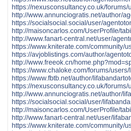
https://nexusconsultancy.co.uk/forums/
http://www.annunciogratis.net/author/a
https://socialsocial.social/user/agentot
http://maisoncarlos.com/UserProfile/ta
http://www.fanart-central.net/user/agent
https://www.kniterate.com/community/u
https://avjoblistings.com/author/agento
http://www.freeok.cn/home.php?mod=
https://www.chaloke.com/forums/users/l
https://www.fbtb.net/author/lifabandartot
https://nexusconsultancy.co.uk/forums/u
http://www.annunciogratis.net/author/lif
https://socialsocial.social/user/lifabanda
http://maisoncarlos.com/UserProfile/ta
http://www.fanart-central.net/user/lifaba
https://www.kniterate.com/community/us