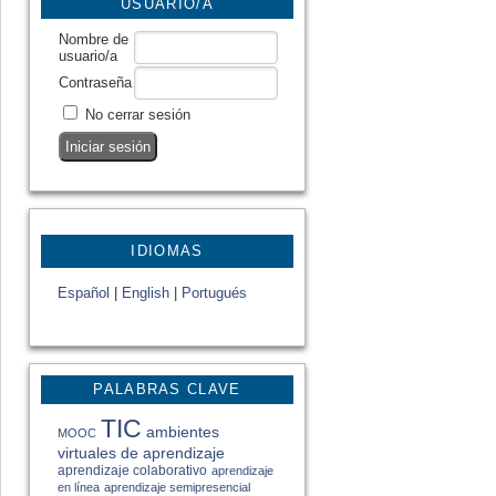
USUARIO/A
Nombre de
usuario/a
Contraseña
No cerrar sesión
IDIOMAS
Español
|
English
|
Portugués
PALABRAS CLAVE
TIC
ambientes
MOOC
virtuales de aprendizaje
aprendizaje colaborativo
aprendizaje
en línea
aprendizaje semipresencial