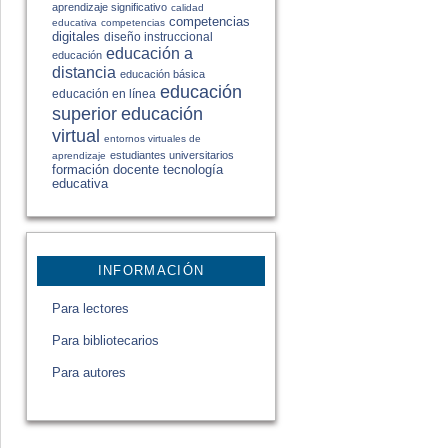
aprendizaje significativo
calidad
competencias
educativa
competencias
digitales
diseño instruccional
educación a
educación
distancia
educación básica
educación
educación en línea
educación
superior
virtual
entornos virtuales de
estudiantes universitarios
aprendizaje
formación docente
tecnología
educativa
INFORMACIÓN
Para lectores
Para bibliotecarios
Para autores