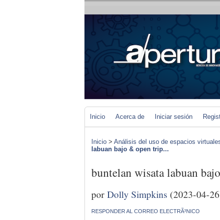
Inicio
Acerca de
Iniciar sesión
Regis
Inicio
>
Análisis del uso de espacios virtuale
labuan bajo & open trip...
buntelan wisata labuan baj
por
Dolly Simpkins
(2023-04-26
RESPONDER AL CORREO ELECTRÃ³NICO