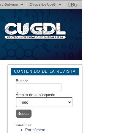
n y Gobierno
Otros sitios UdeG
CONTENIDO DE LA REVISTA
Buscar
Ámbito de la búsqueda
Examinar
Por número