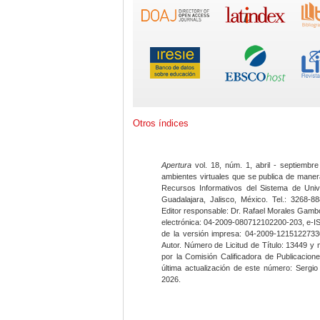
Otros índices
Apertura
vol. 18, núm. 1, abril - septiembre
ambientes virtuales que se publica de maner
Recursos Informativos del Sistema de Univ
Guadalajara, Jalisco, México. Tel.: 3268-8
Editor responsable: Dr. Rafael Morales Gambo
electrónica: 04-2009-080712102200-203, e-I
de la versión impresa: 04-2009-12151227330
Autor. Número de Licitud de Título: 13449 y
por la Comisión Calificadora de Publicacio
última actualización de este número: Sergi
2026.