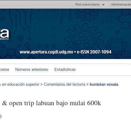
Red universitaria
Administració
trarse
Números anteriores
Estadísticas
s en educación superior
>
Comentarios del lector/a
>
buntelan wisata
o & open trip labuan bajo mulai 600k
)