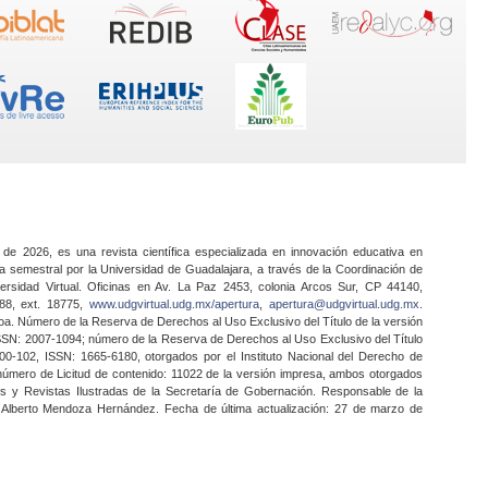
 de 2026, es una revista científica especializada en innovación educativa en
a semestral por la Universidad de Guadalajara, a través de la Coordinación de
ersidad Virtual. Oficinas en Av. La Paz 2453, colonia Arcos Sur, CP 44140,
888, ext. 18775,
www.udgvirtual.udg.mx/apertura
,
apertura@udgvirtual.udg.mx
.
a. Número de la Reserva de Derechos al Uso Exclusivo del Título de la versión
SSN: 2007-1094; número de la Reserva de Derechos al Uso Exclusivo del Título
0-102, ISSN: 1665-6180, otorgados por el Instituto Nacional del Derecho de
 número de Licitud de contenido: 11022 de la versión impresa, ambos otorgados
nes y Revistas Ilustradas de la Secretaría de Gobernación. Responsable de la
o Alberto Mendoza Hernández. Fecha de última actualización: 27 de marzo de