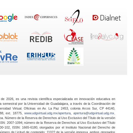
 de 2026, es una revista científica especializada en innovación educativa en
a semestral por la Universidad de Guadalajara, a través de la Coordinación de
ersidad Virtual. Oficinas en Av. La Paz 2453, colonia Arcos Sur, CP 44140,
888, ext. 18775,
www.udgvirtual.udg.mx/apertura
,
apertura@udgvirtual.udg.mx
.
a. Número de la Reserva de Derechos al Uso Exclusivo del Título de la versión
SSN: 2007-1094; número de la Reserva de Derechos al Uso Exclusivo del Título
0-102, ISSN: 1665-6180, otorgados por el Instituto Nacional del Derecho de
 número de Licitud de contenido: 11022 de la versión impresa, ambos otorgados