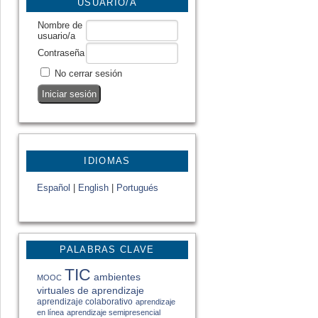
USUARIO/A
Nombre de
usuario/a
Contraseña
No cerrar sesión
IDIOMAS
Español
|
English
|
Portugués
PALABRAS CLAVE
TIC
ambientes
MOOC
virtuales de aprendizaje
aprendizaje colaborativo
aprendizaje
en línea
aprendizaje semipresencial