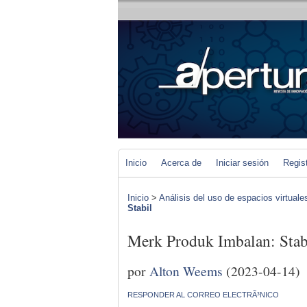
Inicio
Acerca de
Iniciar sesión
Regis
Inicio
>
Análisis del uso de espacios virtuale
Stabil
Merk Produk Imbalan: Stab
por
Alton Weems
(2023-04-14)
RESPONDER AL CORREO ELECTRÃ³NICO