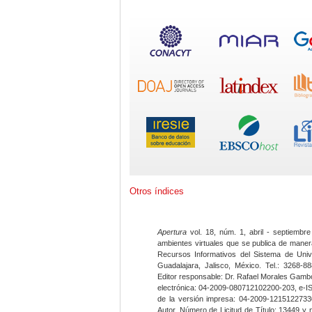
Otros índices
Apertura
vol. 18, núm. 1, abril - septiembre
ambientes virtuales que se publica de maner
Recursos Informativos del Sistema de Univ
Guadalajara, Jalisco, México. Tel.: 3268-8
Editor responsable: Dr. Rafael Morales Gambo
electrónica: 04-2009-080712102200-203, e-I
de la versión impresa: 04-2009-12151227330
Autor. Número de Licitud de Título: 13449 y