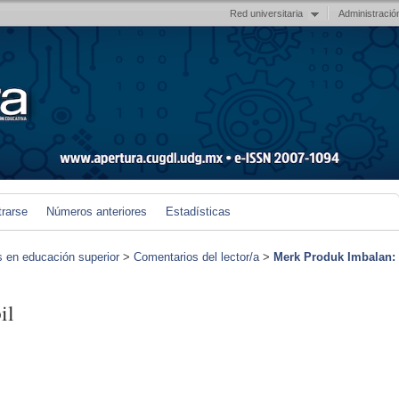
Red universitaria
Administració
trarse
Números anteriores
Estadísticas
s en educación superior
>
Comentarios del lector/a
>
Merk Produk Imbalan:
il