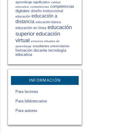
aprendizaje significativo
calidad
competencias
educativa
competencias
digitales
diseño instruccional
educación a
educación
distancia
educación básica
educación
educación en línea
educación
superior
virtual
entornos virtuales de
estudiantes universitarios
aprendizaje
formación docente
tecnología
educativa
INFORMACIÓN
Para lectores
Para bibliotecarios
Para autores