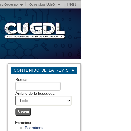
n y Gobierno
Otros sitios UdeG
CONTENIDO DE LA REVISTA
Buscar
Ámbito de la búsqueda
Examinar
Por número