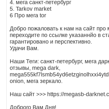
4. мега санкт-петербург
5. Tarkov market
6 Про мега tor
Добро пожаловать к нам на сайт про м
переходите по ссылке указаннйо в ст
гарантировано и перспективно.
Удачи Вам.
Наши Теги: санкт-петербург, мега да
отзывы, mega dark,
mega555kf7lsmb54yd6etzginolhxxi4ytd
onion, мега зеркало.
Наш сайт >>> https://megasb-darknet.
Доброго Вам Дня!