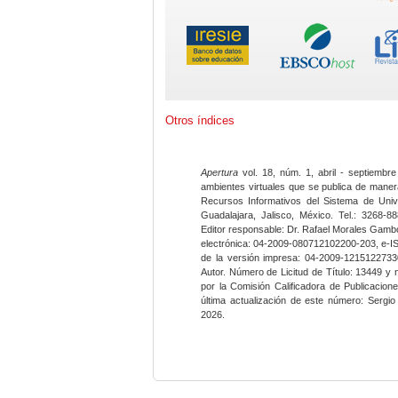
Otros índices
Apertura
vol. 18, núm. 1, abril - septiembre
ambientes virtuales que se publica de maner
Recursos Informativos del Sistema de Univ
Guadalajara, Jalisco, México. Tel.: 3268-8
Editor responsable: Dr. Rafael Morales Gambo
electrónica: 04-2009-080712102200-203, e-I
de la versión impresa: 04-2009-12151227330
Autor. Número de Licitud de Título: 13449 y
por la Comisión Calificadora de Publicacio
última actualización de este número: Sergi
2026.