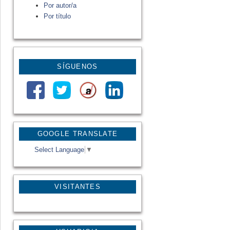
Por autor/a
Por título
SÍGUENOS
GOOGLE TRANSLATE
Select Language
▼
VISITANTES