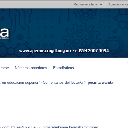
Red universitaria
Administració
trarse
Números anteriores
Estadísticas
s en educación superior
>
Comentarios del lector/a
>
pecinta wanita
koji.com/@user4027837856
https://linkpage.bio/daftaromtogel