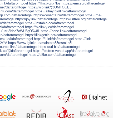
i.link/daftaromtogel
https://ffm.bio/rx7loz
https://jemi.so/daftaromtogel
r.net/daftaromtogel
https://wlo.link/@OMTOGEL
olink.com/daftaromtogel
https://allmy.bio/linkdaftaromtogel
pop.com/daftaromtogel
https://conecta.bio/daftaromtogel
https://me-
taromtogel
https://joy.link/daftaromtogel
https://urltree.org/daftaromtogel
.to/daftaromtogel
https://instabio.cc/daftaromtogel
ai/daftaromtogel
https://biolinky.co/daftaromtogel
ma/u/usr-8Nna7oWU3gO5w8L
https://onne.link/daftaromtogel
.to/daftaromtogel
https://linkgenie.net/daftaromtogel
peak.io/l/daftaromtogel
https://il.ink/daftaromtogel
https://link-
CAYA
https://www.iglinks.io/maintoto88resmi-n5i
ourbio.link/daftaromtogel
https://url.bio/daftaromtogel
nk.co/@daftaromtogel
https://biotree.vercel.app/daftaromtogel
k.com/daftaromtogel
https://c8ke.com/daftaromtogel