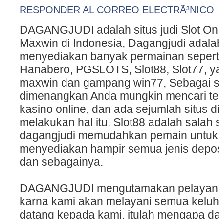
RESPONDER AL CORREO ELECTRÃ³NICO
DAGANGJUDI adalah situs judi Slot On
Maxwin di Indonesia, Dagangjudi adala
menyediakan banyak permainan seperti
Hanabero, PGSLOTS, Slot88, Slot77, 
maxwin dan gampang win77, Sebagai si
dimenangkan Anda mungkin mencari te
kasino online, dan ada sejumlah situs d
melakukan hal itu. Slot88 adalah salah s
dagangjudi memudahkan pemain untuk 
menyediakan hampir semua jenis deposit
dan sebagainya.
DAGANGJUDI mengutamakan pelayanan
karna kami akan melayani semua kelu
datang kepada kami, itulah mengapa da