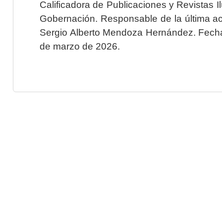
Calificadora de Publicaciones y Revistas I
Gobernación. Responsable de la última ac
Sergio Alberto Mendoza Hernández. Fecha 
de marzo de 2026.