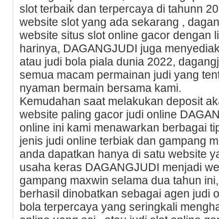
slot terbaik dan terpercaya di tahunn 2
website slot yang ada sekarang , dagang
website situs slot online gacor dengan l
harinya, DAGANGJUDI juga menyediakan
atau judi bola piala dunia 2022, dagan
semua macam permainan judi yang te
nyaman bermain bersama kami.
Kemudahan saat melakukan deposit ak
website paling gacor judi online DAGAN
online ini kami menawarkan berbagai ti
jenis judi online terbiak dan gampang
anda dapatkan hanya di satu website 
usaha keras DAGANGJUDI menjadi webs
gampang maxwin selama dua tahun in
berhasil dinobatkan sebagai agen judi o
bola terpercaya yang seringkali mengha