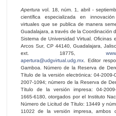
Apertura
vol. 18, núm. 1, abril - septiem
científica especializada en innovaci
virtuales que se publica de manera seme
Guadalajara, a través de la Coordinación 
Sistema de Universidad Virtual. Oficinas 
Arcos Sur, CP 44140, Guadalajara, Jalisc
ext. 18775,
www.
apertura@udgvirtual.udg.mx
. Editor resp
Gamboa. Número de la Reserva de Dere
Título de la versión electrónica: 04-200
2007-1094; número de la Reserva de Der
Título de la versión impresa: 04-200
1665-6180, otorgados por el Instituto Nac
Número de Licitud de Título: 13449 y núme
11022 de la versión impresa, ambos o