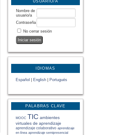
USUARIO/A
Nombre de
usuario/a
Contraseña
No cerrar sesión
IDIOMAS
Español
|
English
|
Portugués
PALABRAS CLAVE
TIC
ambientes
MOOC
virtuales de aprendizaje
aprendizaje colaborativo
aprendizaje
en línea
aprendizaje semipresencial