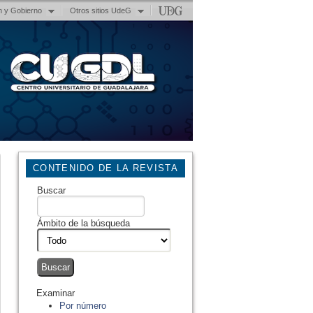
n y Gobierno
Otros sitios UdeG
CONTENIDO DE LA REVISTA
Buscar
Ámbito de la búsqueda
Examinar
Por número