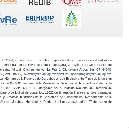
 de 2026, es una revista científica especializada en innovación educativa en
a semestral por la Universidad de Guadalajara, a través de la Coordinación de
ersidad Virtual. Oficinas en Av. La Paz 2453, colonia Arcos Sur, CP 44140,
888, ext. 18775,
www.udgvirtual.udg.mx/apertura
,
apertura@udgvirtual.udg.mx
.
a. Número de la Reserva de Derechos al Uso Exclusivo del Título de la versión
SSN: 2007-1094; número de la Reserva de Derechos al Uso Exclusivo del Título
0-102, ISSN: 1665-6180, otorgados por el Instituto Nacional del Derecho de
 número de Licitud de contenido: 11022 de la versión impresa, ambos otorgados
nes y Revistas Ilustradas de la Secretaría de Gobernación. Responsable de la
o Alberto Mendoza Hernández. Fecha de última actualización: 27 de marzo de