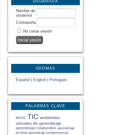
USUARIO/A
Nombre de
usuario/a
Contraseña
No cerrar sesión
IDIOMAS
Español
|
English
|
Portugués
PALABRAS CLAVE
TIC
ambientes
MOOC
virtuales de aprendizaje
aprendizaje colaborativo
aprendizaje
en línea
aprendizaje semipresencial