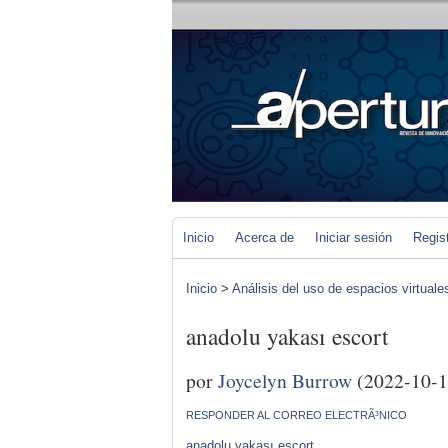
Inicio
Acerca de
Iniciar sesión
Regis
Inicio
>
Análisis del uso de espacios virtuale
anadolu yakası escort
por
Joycelyn Burrow
(2022-10-1
RESPONDER AL CORREO ELECTRÃ³NICO
anadolu yakası escort