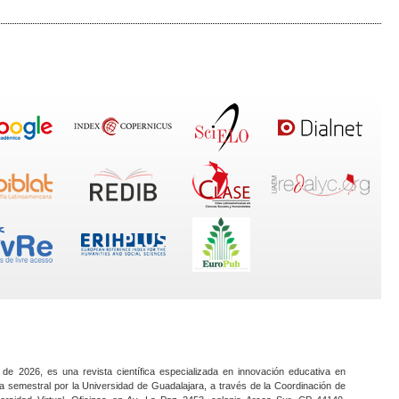
 de 2026, es una revista científica especializada en innovación educativa en
a semestral por la Universidad de Guadalajara, a través de la Coordinación de