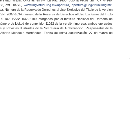
ersidad Virtual. Oficinas en Av. La Paz 2453, colonia Arcos Sur, CP 44140,
888, ext. 18775,
www.udgvirtual.udg.mx/apertura
,
apertura@udgvirtual.udg.mx
.
a. Número de la Reserva de Derechos al Uso Exclusivo del Título de la versión
SSN: 2007-1094; número de la Reserva de Derechos al Uso Exclusivo del Título
0-102, ISSN: 1665-6180, otorgados por el Instituto Nacional del Derecho de
 número de Licitud de contenido: 11022 de la versión impresa, ambos otorgados
nes y Revistas Ilustradas de la Secretaría de Gobernación. Responsable de la
o Alberto Mendoza Hernández. Fecha de última actualización: 27 de marzo de