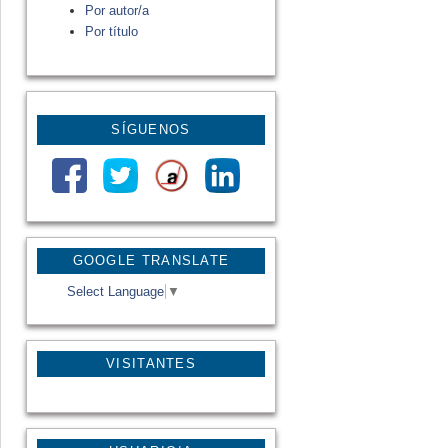
Por autor/a
Por título
SÍGUENOS
GOOGLE TRANSLATE
Select Language
▼
VISITANTES