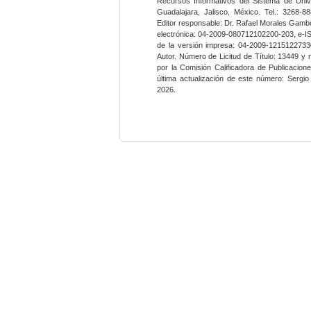
Recursos Informativos del Sistema de Univ
Guadalajara, Jalisco, México. Tel.: 3268-8
Editor responsable: Dr. Rafael Morales Gambo
electrónica: 04-2009-080712102200-203, e-I
de la versión impresa: 04-2009-12151227330
Autor. Número de Licitud de Título: 13449 y
por la Comisión Calificadora de Publicacio
última actualización de este número: Sergi
2026.