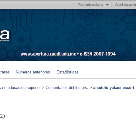
Red universitaria
Administració
trarse
Números anteriores
Estadísticas
s en educación superior
>
Comentarios del lector/a
>
anadolu yakası escort
2)