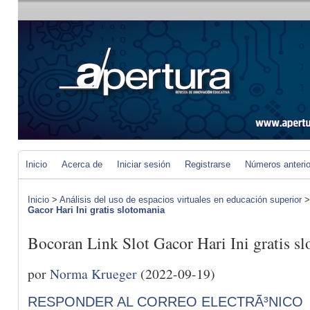
Inicio
Acerca de
Iniciar sesión
Registrarse
Números anteri
Inicio
>
Análisis del uso de espacios virtuales en educación superior
Gacor Hari Ini gratis slotomania
Bocoran Link Slot Gacor Hari Ini gratis s
por
Norma Krueger
(2022-09-19)
RESPONDER AL CORREO ELECTRÃ³NICO