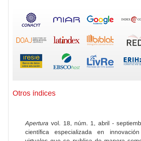
Otros índices
Apertura
vol. 18, núm. 1, abril - septiem
científica especializada en innovaci
virtuales que se publica de manera seme