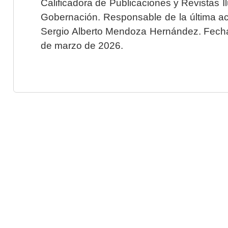
Calificadora de Publicaciones y Revistas I
Gobernación. Responsable de la última ac
Sergio Alberto Mendoza Hernández. Fecha 
de marzo de 2026.