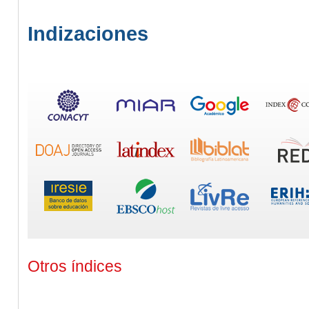
Indizaciones
Otros índices