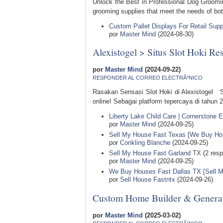
Unlock the Best in Professional Dog Groomi
grooming supplies that meet the needs of bo
Custom Pallet Displays For Retail Supp
por
Master Mind
(2024-08-30)
Alexistogel > Situs Slot Hoki 
por
Master Mind
(2024-09-22)
RESPONDER AL CORREO ELECTRÃ³NICO
Rasakan Sensasi Slot Hoki di Alexistogel S
online! Sebagai platform tepercaya di tahun
Liberty Lake Child Care | Cornerstone E
por
Master Mind
(2024-09-25)
Sell My House Fast Texas [We Buy Ho
por
Conkling Blanche
(2024-09-25)
Sell My House Fast Garland TX
(2 resp
por
Master Mind
(2024-09-25)
We Buy Houses Fast Dallas TX [Sell 
por
Sell House Fastntx
(2024-09-26)
Custom Home Builder & General 
por
Master Mind
(2025-03-02)