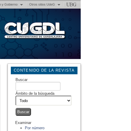
n y Gobierno
Otros sitios UdeG
CONTENIDO DE LA REVISTA
Buscar
Ámbito de la búsqueda
Examinar
Por número