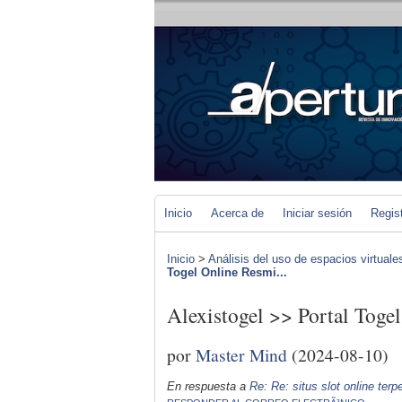
Inicio
Acerca de
Iniciar sesión
Regis
Inicio
>
Análisis del uso de espacios virtuale
Togel Online Resmi...
Alexistogel >> Portal Tog
por
Master Mind
(2024-08-10)
En respuesta a
Re: Re: situs slot online ter