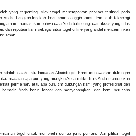
ah yang terpenting. Alexistogel menempatkan prioritas tertinggi pada
gan Anda. Langkah-langkah keamanan canggih kami, termasuk teknologi
ng aman, memastikan bahwa data Anda terlindungi dari akses yang tidak
 dan reputasi kami sebagai situs togel online yang andal mencerminkan
ang aman.
n adalah salah satu landasan Alexistogel. Kami menawarkan dukungan
atau masalah apa pun yang mungkin Anda miliki. Baik Anda memerlukan
rkait permainan, atau apa pun, tim dukungan kami yang profesional dan
n bermain Anda harus lancar dan menyenangkan, dan kami berusaha
rmainan togel untuk memenuhi semua jenis pemain. Dari pilihan togel