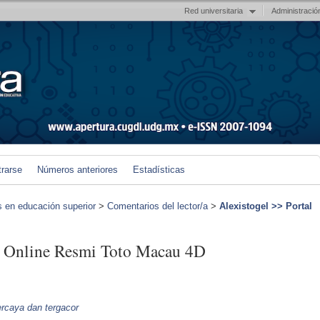
Red universitaria
Administració
trarse
Números anteriores
Estadísticas
s en educación superior
>
Comentarios del lector/a
>
Alexistogel >> Portal
el Online Resmi Toto Macau 4D
percaya dan tergacor