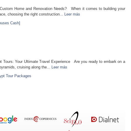
r Custom Home and Renovation Needs? When it comes to building your
ce, choosing the right construction...
Leer más
ouses Cash]
pt Tours: Your Ultimate Travel Experience Are you ready to embark on a
pyramids, cruising along the...
Leer más
gypt Tour Packages