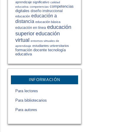
aprendizaje significativo
calidad
competencias
educativa
competencias
digitales
diseño instruccional
educación a
educación
distancia
educación básica
educación
educación en línea
educación
superior
virtual
entornos virtuales de
estudiantes universitarios
aprendizaje
formación docente
tecnología
educativa
INFORMACIÓN
Para lectores
Para bibliotecarios
Para autores