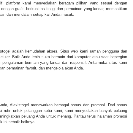
tif, platform kami menyediakan beragam pilihan yang sesuai dengan
 dengan grafis berkualitas tinggi dan permainan yang lancar, memastikan
an dan mendalam setiap kali Anda masuk.
xistogel adalah kemudahan akses. Situs web kami ramah pengguna dan
eluler. Baik Anda lebih suka bermain dari komputer atau saat bepergian
i pengalaman bermain yang lancar dan responsif. Antarmuka situs kami
an permainan favorit, dan mengelola akun Anda.
nda, Alexistogel menawarkan berbagai bonus dan promosi. Dari bonus
i rutin untuk pelanggan setia kami, kami menyediakan banyak peluang
ningkatkan peluang Anda untuk menang. Pantau terus halaman promosi
 ini sebaik-baiknya.