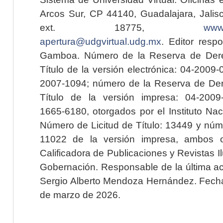
Arcos Sur, CP 44140, Guadalajara, Jalisc
ext. 18775,
www.
apertura@udgvirtual.udg.mx
. Editor resp
Gamboa. Número de la Reserva de Dere
Título de la versión electrónica: 04-200
2007-1094; número de la Reserva de Der
Título de la versión impresa: 04-200
1665-6180, otorgados por el Instituto Nac
Número de Licitud de Título: 13449 y núme
11022 de la versión impresa, ambos o
Calificadora de Publicaciones y Revistas I
Gobernación. Responsable de la última ac
Sergio Alberto Mendoza Hernández. Fecha 
de marzo de 2026.