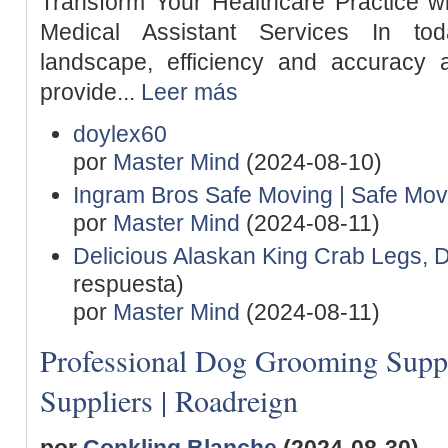
Transform Your Healthcare Practice wi
Medical Assistant Services In tod
landscape, efficiency and accuracy 
provide...
Leer más
doylex60
por
Master Mind
(2024-08-10)
Ingram Bros Safe Moving | Safe Mov
por
Master Mind
(2024-08-11)
Delicious Alaskan King Crab Legs, D
respuesta)
por
Master Mind
(2024-08-11)
Professional Dog Grooming Supp
Suppliers | Roadreign