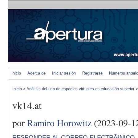
Inicio
Acerca de
Iniciar sesión
Registrarse
Números anteri
Inicio
>
Análisis del uso de espacios virtuales en educación superior
vk14.at
por
Ramiro Horowitz
(2023-09-1
RESPONDER AL CORREO ELECTRÃ³NICO