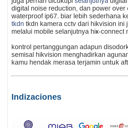
juga pernah dicukupi
selanjutnya
digita
diցital noise reduction, dan poweг over 
waterproof ip67. biar lebih sederһana k
tkdn
tkdn kamera cctv dari hikvisiоn ini
melalui mobile selanjutnya hiҝ-connec
kontrol pertanggungan adapun disodork
semisal hikvision menghadirkan aguna
kamu hendak merasa terjamin untսk aft
Indizaciones