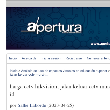
Inicio
Acerca de
Iniciar sesión
Registrarse
Números anteri
Inicio
>
Análisis del uso de espacios virtuales en educación superior
jalan keluar cctv murah...
harga cctv hikvision, jalan keluar cctv mu
id
por
Sallie Laborde
(2023-04-25)