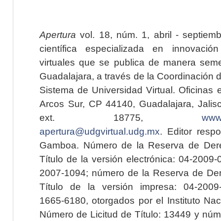
Apertura
vol. 18, núm. 1, abril - septiem
científica especializada en innovaci
virtuales que se publica de manera seme
Guadalajara, a través de la Coordinación 
Sistema de Universidad Virtual. Oficinas 
Arcos Sur, CP 44140, Guadalajara, Jalisc
ext. 18775,
www.
apertura@udgvirtual.udg.mx
. Editor resp
Gamboa. Número de la Reserva de Dere
Título de la versión electrónica: 04-200
2007-1094; número de la Reserva de Der
Título de la versión impresa: 04-200
1665-6180, otorgados por el Instituto Nac
Número de Licitud de Título: 13449 y núme