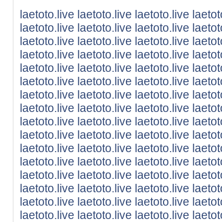
laetoto.live
laetoto.live
laetoto.live
laetot
laetoto.live
laetoto.live
laetoto.live
laetot
laetoto.live
laetoto.live
laetoto.live
laetot
laetoto.live
laetoto.live
laetoto.live
laetot
laetoto.live
laetoto.live
laetoto.live
laetot
laetoto.live
laetoto.live
laetoto.live
laetot
laetoto.live
laetoto.live
laetoto.live
laetot
laetoto.live
laetoto.live
laetoto.live
laetot
laetoto.live
laetoto.live
laetoto.live
laetot
laetoto.live
laetoto.live
laetoto.live
laetot
laetoto.live
laetoto.live
laetoto.live
laetot
laetoto.live
laetoto.live
laetoto.live
laetot
laetoto.live
laetoto.live
laetoto.live
laetot
laetoto.live
laetoto.live
laetoto.live
laetot
laetoto.live
laetoto.live
laetoto.live
laetot
laetoto.live
laetoto.live
laetoto.live
laetot